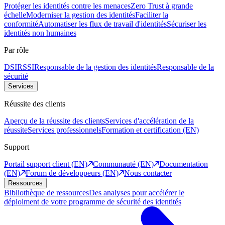
Protéger les identités contre les menaces
Zero Trust à grande
échelle
Moderniser la gestion des identités
Faciliter la
conformité
Automatiser les flux de travail d'identités
Sécuriser les
identités non humaines
Par rôle
DSI
RSSI
Responsable de la gestion des identités
Responsable de la
sécurité
Services
Réussite des clients
Aperçu de la réussite des clients
Services d'accélération de la
réussite
Services professionnels
Formation et certification (EN)
Support
Portail support client (EN)
Communauté (EN)
Documentation
(EN)
Forum de développeurs (EN)
Nous contacter
Ressources
Bibliothèque de ressources
Des analyses pour accélérer le
déploiment de votre programme de sécurité des identités