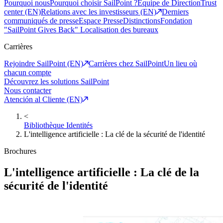
Pourquoi nous
Pourquoi choisir SailPoint ?
Equipe de Direction
Trust
center (EN)
Relations avec les investisseurs (EN)
Derniers
communiqués de presse
Espace Presse
Distinctions
Fondation
"SailPoint Gives Back"
Localisation des bureaux
Carrières
Rejoindre SailPoint (EN)
Carrières chez SailPoint
Un lieu où
chacun compte
Découvrez les solutions SailPoint
Nous contacter
Atención al Cliente (EN)
<
Bibliothèque Identités
L'intelligence artificielle : La clé de la sécurité de l'identité
Brochures
L'intelligence artificielle : La clé de la
sécurité de l'identité