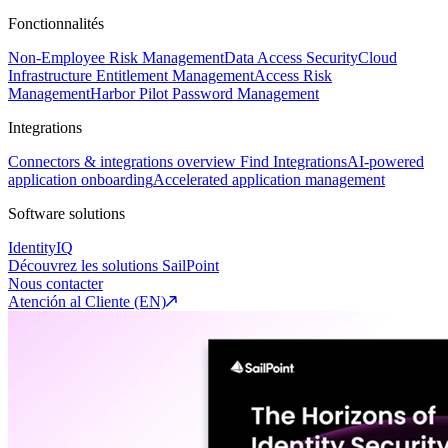
Fonctionnalités
Non-Employee Risk Management
Data Access Security
Cloud
Infrastructure Entitlement Management
Access Risk
Management
Harbor Pilot
Password Management
Integrations
Connectors & integrations overview
Find Integrations
AI-powered
application onboarding
Accelerated application management
Software solutions
IdentityIQ
Découvrez les solutions SailPoint
Nous contacter
Atención al Cliente (EN)