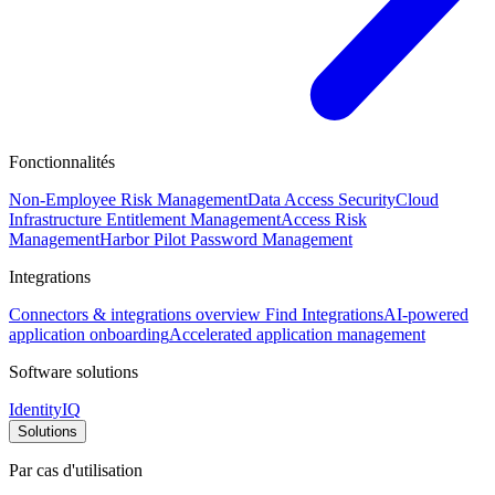
Fonctionnalités
Non-Employee Risk Management
Data Access Security
Cloud
Infrastructure Entitlement Management
Access Risk
Management
Harbor Pilot
Password Management
Integrations
Connectors & integrations overview
Find Integrations
AI-powered
application onboarding
Accelerated application management
Software solutions
IdentityIQ
Solutions
Par cas d'utilisation