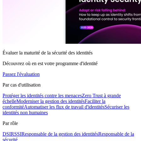
Évaluer la maturité de la sécurité des identités
Découvrez où en est votre programme d'identité
Passez l'évaluation
Par cas d'utilisation
Protéger les identités contre les menaces
Zero Trust à grande
échelle
Moderniser la gestion des identités
Faciliter la
conformité
Automatiser les flux de travail d'identités
Sécuriser les
identités non humaines
Par rôle
DSI
RSSI
Responsable de la gestion des identités
Responsable de la
sécurité