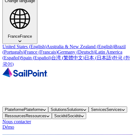
Change language
France
France
United States
(
English
)
Australia & New Zealand
(
English
)
Brazil
(
Português
)
France
(
Français
)
Germany
(
Deutsch
)
Latin America
(
Español
)
Spain
(
Español
)
台湾
(
繁體中文
)
日本
(
日本語
)
한국
(
한
국어
)
Plateforme
Plateforme
Solutions
Solutions
Services
Services
Ressources
Ressources
Société
Société
Nous contacter
Démo