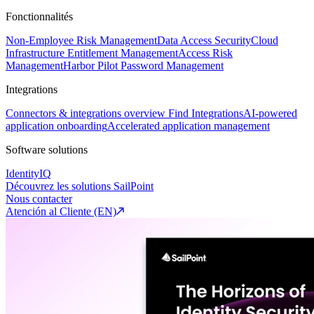
Fonctionnalités
Non-Employee Risk Management
Data Access Security
Cloud
Infrastructure Entitlement Management
Access Risk
Management
Harbor Pilot
Password Management
Integrations
Connectors & integrations overview
Find Integrations
AI-powered
application onboarding
Accelerated application management
Software solutions
IdentityIQ
Découvrez les solutions SailPoint
Nous contacter
Atención al Cliente (EN)