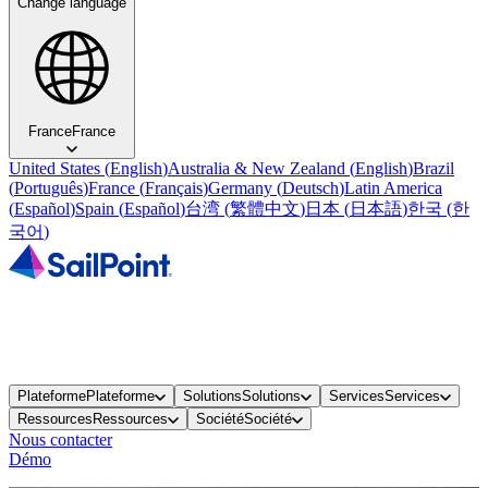
Change language
France
France
United States
(
English
)
Australia & New Zealand
(
English
)
Brazil
(
Português
)
France
(
Français
)
Germany
(
Deutsch
)
Latin America
(
Español
)
Spain
(
Español
)
台湾
(
繁體中文
)
日本
(
日本語
)
한국
(
한
국어
)
Plateforme
Plateforme
Solutions
Solutions
Services
Services
Ressources
Ressources
Société
Société
Nous contacter
Démo