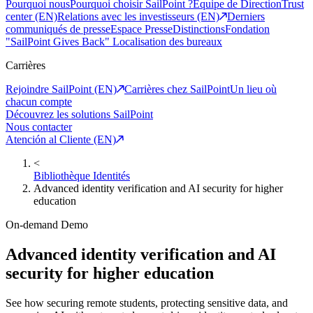
Pourquoi nous
Pourquoi choisir SailPoint ?
Equipe de Direction
Trust
center (EN)
Relations avec les investisseurs (EN)
Derniers
communiqués de presse
Espace Presse
Distinctions
Fondation
"SailPoint Gives Back"
Localisation des bureaux
Carrières
Rejoindre SailPoint (EN)
Carrières chez SailPoint
Un lieu où
chacun compte
Découvrez les solutions SailPoint
Nous contacter
Atención al Cliente (EN)
<
Bibliothèque Identités
Advanced identity verification and AI security for higher
education
On-demand Demo
Advanced identity verification and AI
security for higher education
See how securing remote students, protecting sensitive data, and