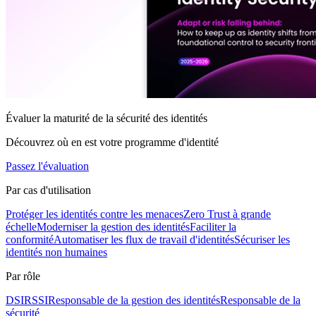
Évaluer la maturité de la sécurité des identités
Découvrez où en est votre programme d'identité
Passez l'évaluation
Par cas d'utilisation
Protéger les identités contre les menaces
Zero Trust à grande
échelle
Moderniser la gestion des identités
Faciliter la
conformité
Automatiser les flux de travail d'identités
Sécuriser les
identités non humaines
Par rôle
DSI
RSSI
Responsable de la gestion des identités
Responsable de la
sécurité