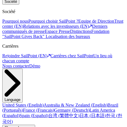
Société
Société
Pourquoi nous
Pourquoi choisir SailPoint ?
Equipe de Direction
Trust
center (EN)
Relations avec les investisseurs (EN)
Derniers
communiqués de presse
Espace Presse
Distinctions
Fondation
"SailPoint Gives Back"
Localisation des bureaux
Carrières
Rejoindre SailPoint (EN)
Carrières chez SailPoint
Un lieu où
chacun compte
Nous contacter
Démo
Language
United States
(
English
)
Australia & New Zealand
(
English
)
Brazil
(
Português
)
France
(
Français
)
Germany
(
Deutsch
)
Latin America
(
Español
)
Spain
(
Español
)
台湾
(
繁體中文
)
日本
(
日本語
)
한국
(
한
국어
)