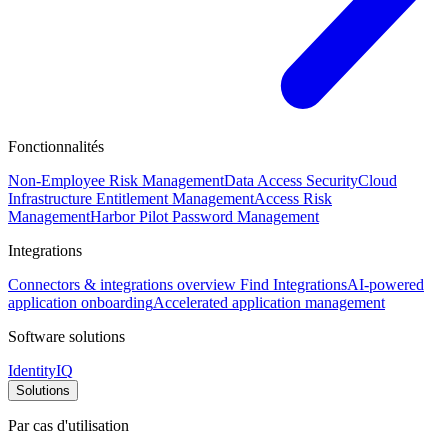
Fonctionnalités
Non-Employee Risk Management
Data Access Security
Cloud
Infrastructure Entitlement Management
Access Risk
Management
Harbor Pilot
Password Management
Integrations
Connectors & integrations overview
Find Integrations
AI-powered
application onboarding
Accelerated application management
Software solutions
IdentityIQ
Solutions
Par cas d'utilisation