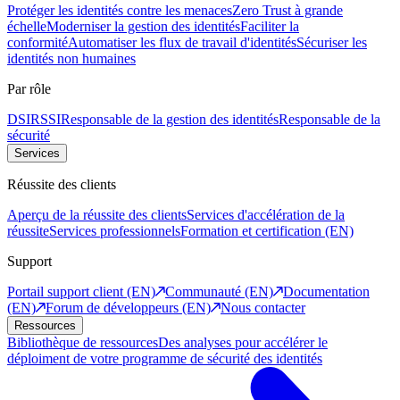
Protéger les identités contre les menaces
Zero Trust à grande
échelle
Moderniser la gestion des identités
Faciliter la
conformité
Automatiser les flux de travail d'identités
Sécuriser les
identités non humaines
Par rôle
DSI
RSSI
Responsable de la gestion des identités
Responsable de la
sécurité
Services
Réussite des clients
Aperçu de la réussite des clients
Services d'accélération de la
réussite
Services professionnels
Formation et certification (EN)
Support
Portail support client (EN)
Communauté (EN)
Documentation
(EN)
Forum de développeurs (EN)
Nous contacter
Ressources
Bibliothèque de ressources
Des analyses pour accélérer le
déploiment de votre programme de sécurité des identités