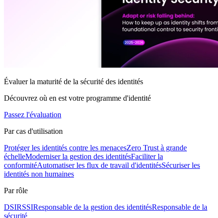
Évaluer la maturité de la sécurité des identités
Découvrez où en est votre programme d'identité
Passez l'évaluation
Par cas d'utilisation
Protéger les identités contre les menaces
Zero Trust à grande
échelle
Moderniser la gestion des identités
Faciliter la
conformité
Automatiser les flux de travail d'identités
Sécuriser les
identités non humaines
Par rôle
DSI
RSSI
Responsable de la gestion des identités
Responsable de la
sécurité