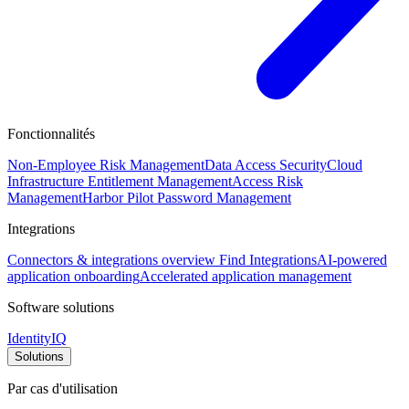
Fonctionnalités
Non-Employee Risk Management
Data Access Security
Cloud
Infrastructure Entitlement Management
Access Risk
Management
Harbor Pilot
Password Management
Integrations
Connectors & integrations overview
Find Integrations
AI-powered
application onboarding
Accelerated application management
Software solutions
IdentityIQ
Solutions
Par cas d'utilisation