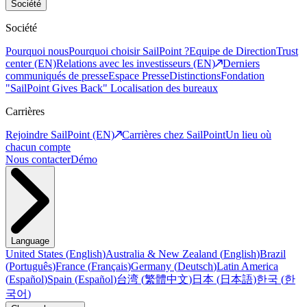
Société
Société
Pourquoi nous
Pourquoi choisir SailPoint ?
Equipe de Direction
Trust
center (EN)
Relations avec les investisseurs (EN)
Derniers
communiqués de presse
Espace Presse
Distinctions
Fondation
"SailPoint Gives Back"
Localisation des bureaux
Carrières
Rejoindre SailPoint (EN)
Carrières chez SailPoint
Un lieu où
chacun compte
Nous contacter
Démo
Language
United States
(
English
)
Australia & New Zealand
(
English
)
Brazil
(
Português
)
France
(
Français
)
Germany
(
Deutsch
)
Latin America
(
Español
)
Spain
(
Español
)
台湾
(
繁體中文
)
日本
(
日本語
)
한국
(
한
국어
)