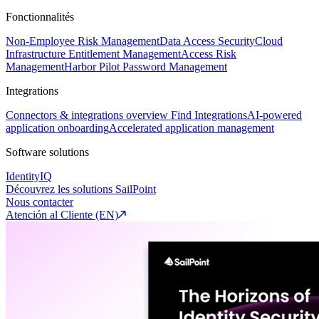
Fonctionnalités
Non-Employee Risk Management
Data Access Security
Cloud
Infrastructure Entitlement Management
Access Risk
Management
Harbor Pilot
Password Management
Integrations
Connectors & integrations overview
Find Integrations
AI-powered
application onboarding
Accelerated application management
Software solutions
IdentityIQ
Découvrez les solutions SailPoint
Nous contacter
Atención al Cliente (EN)