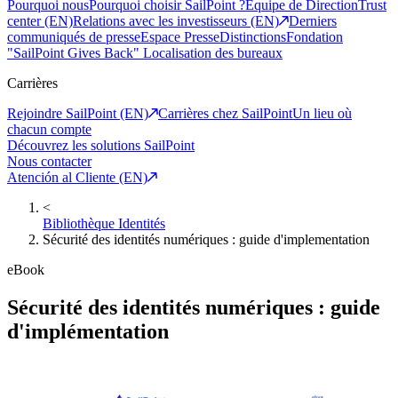
Pourquoi nous
Pourquoi choisir SailPoint ?
Equipe de Direction
Trust
center (EN)
Relations avec les investisseurs (EN)
Derniers
communiqués de presse
Espace Presse
Distinctions
Fondation
"SailPoint Gives Back"
Localisation des bureaux
Carrières
Rejoindre SailPoint (EN)
Carrières chez SailPoint
Un lieu où
chacun compte
Découvrez les solutions SailPoint
Nous contacter
Atención al Cliente (EN)
<
Bibliothèque Identités
Sécurité des identités numériques : guide d'implementation
eBook
Sécurité des identités numériques : guide
d'implémentation