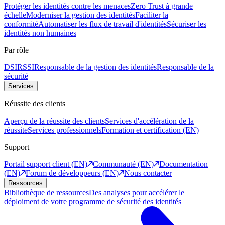
Protéger les identités contre les menaces
Zero Trust à grande
échelle
Moderniser la gestion des identités
Faciliter la
conformité
Automatiser les flux de travail d'identités
Sécuriser les
identités non humaines
Par rôle
DSI
RSSI
Responsable de la gestion des identités
Responsable de la
sécurité
Services
Réussite des clients
Aperçu de la réussite des clients
Services d'accélération de la
réussite
Services professionnels
Formation et certification (EN)
Support
Portail support client (EN)
Communauté (EN)
Documentation
(EN)
Forum de développeurs (EN)
Nous contacter
Ressources
Bibliothèque de ressources
Des analyses pour accélérer le
déploiment de votre programme de sécurité des identités