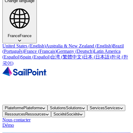
Change language
France
France
United States
(
English
)
Australia & New Zealand
(
English
)
Brazil
(
Português
)
France
(
Français
)
Germany
(
Deutsch
)
Latin America
(
Español
)
Spain
(
Español
)
台湾
(
繁體中文
)
日本
(
日本語
)
한국
(
한
국어
)
Plateforme
Plateforme
Solutions
Solutions
Services
Services
Ressources
Ressources
Société
Société
Nous contacter
Démo