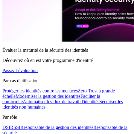
Évaluer la maturité de la sécurité des identités
Découvrez où en est votre programme d'identité
Passez l'évaluation
Par cas d'utilisation
Protéger les identités contre les menaces
Zero Trust à grande
échelle
Moderniser la gestion des identités
Faciliter la
conformité
Automatiser les flux de travail d'identités
Sécuriser les
identités non humaines
Par rôle
DSI
RSSI
Responsable de la gestion des identités
Responsable de la
sécurité