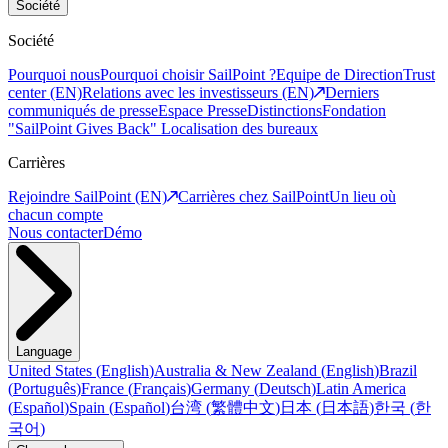
Société
Société
Pourquoi nous
Pourquoi choisir SailPoint ?
Equipe de Direction
Trust
center (EN)
Relations avec les investisseurs (EN)
Derniers
communiqués de presse
Espace Presse
Distinctions
Fondation
"SailPoint Gives Back"
Localisation des bureaux
Carrières
Rejoindre SailPoint (EN)
Carrières chez SailPoint
Un lieu où
chacun compte
Nous contacter
Démo
Language
United States
(
English
)
Australia & New Zealand
(
English
)
Brazil
(
Português
)
France
(
Français
)
Germany
(
Deutsch
)
Latin America
(
Español
)
Spain
(
Español
)
台湾
(
繁體中文
)
日本
(
日本語
)
한국
(
한
국어
)