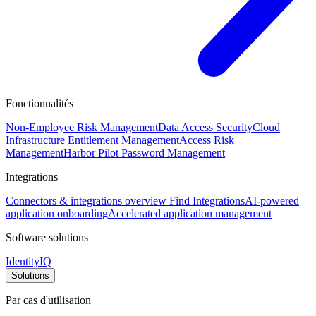
Fonctionnalités
Non-Employee Risk Management
Data Access Security
Cloud
Infrastructure Entitlement Management
Access Risk
Management
Harbor Pilot
Password Management
Integrations
Connectors & integrations overview
Find Integrations
AI-powered
application onboarding
Accelerated application management
Software solutions
IdentityIQ
Solutions
Par cas d'utilisation