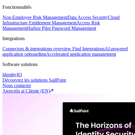
Fonctionnalités
Non-Employee Risk Management
Data Access Security
Cloud
Infrastructure Entitlement Management
Access Risk
Management
Harbor Pilot
Password Management
Integrations
Connectors & integrations overview
Find Integrations
AI-powered
application onboarding
Accelerated application management
Software solutions
IdentityIQ
Découvrez les solutions SailPoint
Nous contacter
Atención al Cliente (EN)