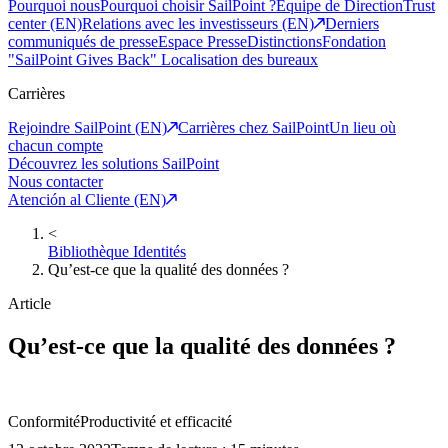
Pourquoi nous
Pourquoi choisir SailPoint ?
Equipe de Direction
Trust
center (EN)
Relations avec les investisseurs (EN)
Derniers
communiqués de presse
Espace Presse
Distinctions
Fondation
"SailPoint Gives Back"
Localisation des bureaux
Carrières
Rejoindre SailPoint (EN)
Carrières chez SailPoint
Un lieu où
chacun compte
Découvrez les solutions SailPoint
Nous contacter
Atención al Cliente (EN)
<
Bibliothèque Identités
Qu’est-ce que la qualité des données ?
Article
Qu’est-ce que la qualité des données ?
Conformité
Productivité et efficacité