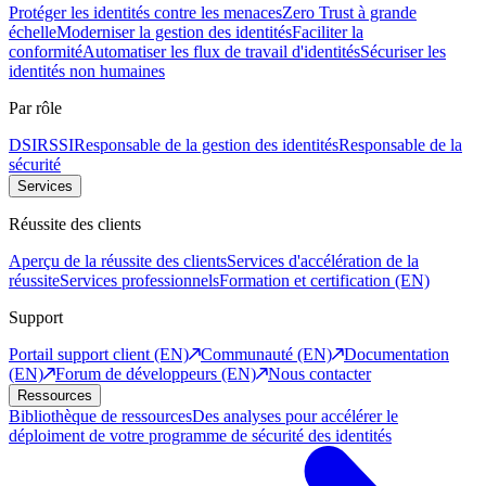
Protéger les identités contre les menaces
Zero Trust à grande
échelle
Moderniser la gestion des identités
Faciliter la
conformité
Automatiser les flux de travail d'identités
Sécuriser les
identités non humaines
Par rôle
DSI
RSSI
Responsable de la gestion des identités
Responsable de la
sécurité
Services
Réussite des clients
Aperçu de la réussite des clients
Services d'accélération de la
réussite
Services professionnels
Formation et certification (EN)
Support
Portail support client (EN)
Communauté (EN)
Documentation
(EN)
Forum de développeurs (EN)
Nous contacter
Ressources
Bibliothèque de ressources
Des analyses pour accélérer le
déploiment de votre programme de sécurité des identités