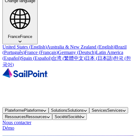
Change language
France
France
United States
(
English
)
Australia & New Zealand
(
English
)
Brazil
(
Português
)
France
(
Français
)
Germany
(
Deutsch
)
Latin America
(
Español
)
Spain
(
Español
)
台湾
(
繁體中文
)
日本
(
日本語
)
한국
(
한
국어
)
Plateforme
Plateforme
Solutions
Solutions
Services
Services
Ressources
Ressources
Société
Société
Nous contacter
Démo