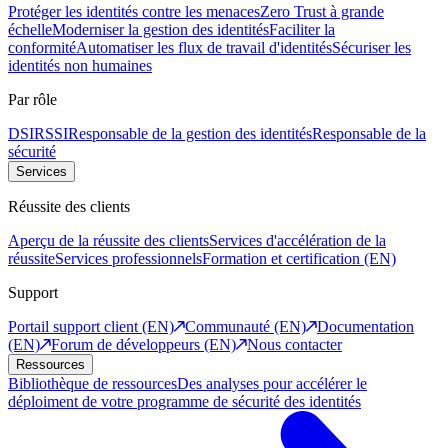
Protéger les identités contre les menaces
Zero Trust à grande
échelle
Moderniser la gestion des identités
Faciliter la
conformité
Automatiser les flux de travail d'identités
Sécuriser les
identités non humaines
Par rôle
DSI
RSSI
Responsable de la gestion des identités
Responsable de la
sécurité
Services
Réussite des clients
Aperçu de la réussite des clients
Services d'accélération de la
réussite
Services professionnels
Formation et certification (EN)
Support
Portail support client (EN)
Communauté (EN)
Documentation
(EN)
Forum de développeurs (EN)
Nous contacter
Ressources
Bibliothèque de ressources
Des analyses pour accélérer le
déploiment de votre programme de sécurité des identités