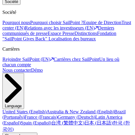
Société
Société
Pourquoi nous
Pourquoi choisir SailPoint ?
Equipe de Direction
Trust
center (EN)
Relations avec les investisseurs (EN)
Derniers
communiqués de presse
Espace Presse
Distinctions
Fondation
"SailPoint Gives Back"
Localisation des bureaux
Carrières
Rejoindre SailPoint (EN)
Carrières chez SailPoint
Un lieu où
chacun compte
Nous contacter
Démo
Language
United States
(
English
)
Australia & New Zealand
(
English
)
Brazil
(
Português
)
France
(
Français
)
Germany
(
Deutsch
)
Latin America
(
Español
)
Spain
(
Español
)
台湾
(
繁體中文
)
日本
(
日本語
)
한국
(
한
국어
)