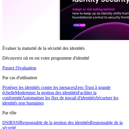
Évaluer la maturité de la sécurité des identités
Découvrez où en est votre programme d'identité
Passez l'évaluation
Par cas d'utilisation
Protéger les identités contre les menaces
Zero Trust à grande
échelle
Moderniser la gestion des identités
Faciliter la
conformité
Automatiser les flux de travail d'identités
Sécuriser les
identités non humaines
Par rôle
DSI
RSSI
Responsable de la gestion des identités
Responsable de la
sécurité