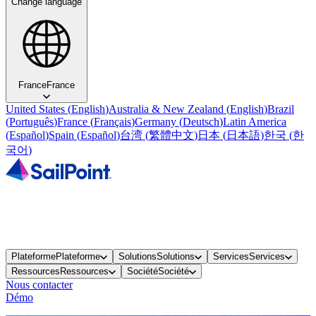
Change language
France
France
United States
(
English
)
Australia & New Zealand
(
English
)
Brazil
(
Português
)
France
(
Français
)
Germany
(
Deutsch
)
Latin America
(
Español
)
Spain
(
Español
)
台湾
(
繁體中文
)
日本
(
日本語
)
한국
(
한
국어
)
Plateforme
Plateforme
Solutions
Solutions
Services
Services
Ressources
Ressources
Société
Société
Nous contacter
Démo