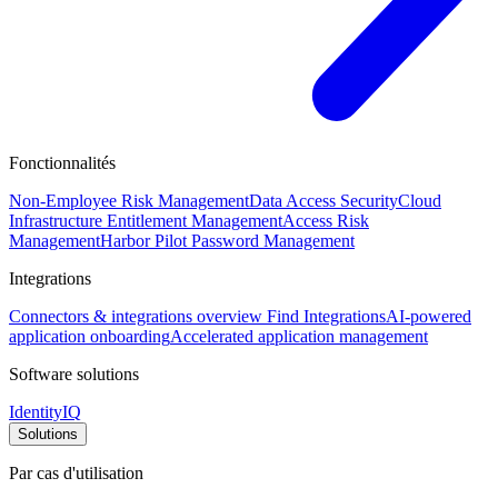
Fonctionnalités
Non-Employee Risk Management
Data Access Security
Cloud
Infrastructure Entitlement Management
Access Risk
Management
Harbor Pilot
Password Management
Integrations
Connectors & integrations overview
Find Integrations
AI-powered
application onboarding
Accelerated application management
Software solutions
IdentityIQ
Solutions
Par cas d'utilisation