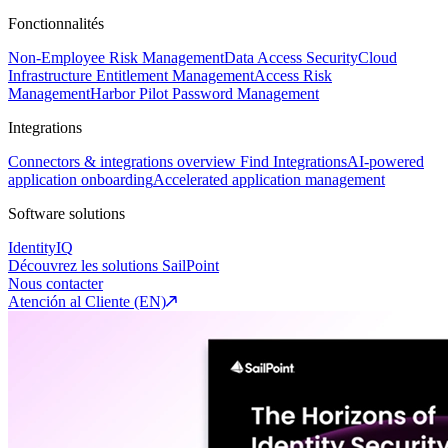
Fonctionnalités
Non-Employee Risk Management
Data Access Security
Cloud
Infrastructure Entitlement Management
Access Risk
Management
Harbor Pilot
Password Management
Integrations
Connectors & integrations overview
Find Integrations
AI-powered
application onboarding
Accelerated application management
Software solutions
IdentityIQ
Découvrez les solutions SailPoint
Nous contacter
Atención al Cliente (EN)