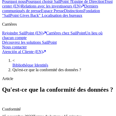
Pourquoi nous
Pourquoi choisir SailPoint ?
Equipe de Direction
Trust
center (EN)
Relations avec les investisseurs (EN)
Derniers
communiqués de presse
Espace Presse
Distinctions
Fondation
"SailPoint Gives Back"
Localisation des bureaux
Carrières
Rejoindre SailPoint (EN)
Carrières chez SailPoint
Un lieu où
chacun compte
Découvrez les solutions SailPoint
Nous contacter
Atención al Cliente (EN)
<
Bibliothèque Identités
Qu'est-ce que la conformité des données ?
Article
Qu'est-ce que la conformité des données ?
Conformité