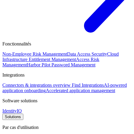
Fonctionnalités
Non-Employee Risk Management
Data Access Security
Cloud
Infrastructure Entitlement Management
Access Risk
Management
Harbor Pilot
Password Management
Integrations
Connectors & integrations overview
Find Integrations
AI-powered
application onboarding
Accelerated application management
Software solutions
IdentityIQ
Solutions
Par cas d'utilisation