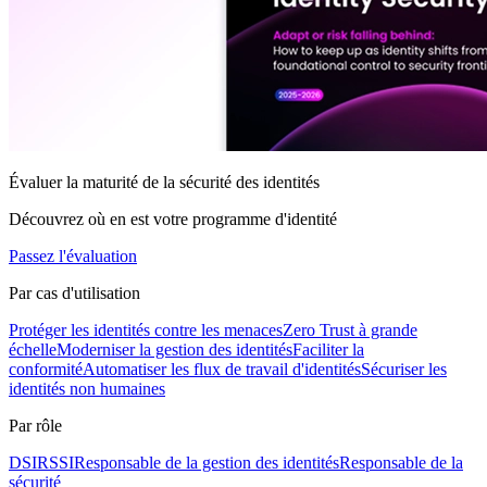
Évaluer la maturité de la sécurité des identités
Découvrez où en est votre programme d'identité
Passez l'évaluation
Par cas d'utilisation
Protéger les identités contre les menaces
Zero Trust à grande
échelle
Moderniser la gestion des identités
Faciliter la
conformité
Automatiser les flux de travail d'identités
Sécuriser les
identités non humaines
Par rôle
DSI
RSSI
Responsable de la gestion des identités
Responsable de la
sécurité