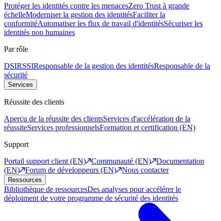
Protéger les identités contre les menaces
Zero Trust à grande
échelle
Moderniser la gestion des identités
Faciliter la
conformité
Automatiser les flux de travail d'identités
Sécuriser les
identités non humaines
Par rôle
DSI
RSSI
Responsable de la gestion des identités
Responsable de la
sécurité
Services
Réussite des clients
Aperçu de la réussite des clients
Services d'accélération de la
réussite
Services professionnels
Formation et certification (EN)
Support
Portail support client (EN)
Communauté (EN)
Documentation
(EN)
Forum de développeurs (EN)
Nous contacter
Ressources
Bibliothèque de ressources
Des analyses pour accélérer le
déploiment de votre programme de sécurité des identités