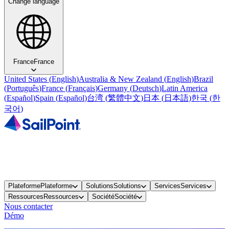
Change language
France
France
United States
(
English
)
Australia & New Zealand
(
English
)
Brazil
(
Português
)
France
(
Français
)
Germany
(
Deutsch
)
Latin America
(
Español
)
Spain
(
Español
)
台湾
(
繁體中文
)
日本
(
日本語
)
한국
(
한
국어
)
Plateforme
Plateforme
Solutions
Solutions
Services
Services
Ressources
Ressources
Société
Société
Nous contacter
Démo