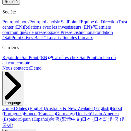
Société
Société
Pourquoi nous
Pourquoi choisir SailPoint ?
Equipe de Direction
Trust
center (EN)
Relations avec les investisseurs (EN)
Derniers
communiqués de presse
Espace Presse
Distinctions
Fondation
"SailPoint Gives Back"
Localisation des bureaux
Carrières
Rejoindre SailPoint (EN)
Carrières chez SailPoint
Un lieu où
chacun compte
Nous contacter
Démo
Language
United States
(
English
)
Australia & New Zealand
(
English
)
Brazil
(
Português
)
France
(
Français
)
Germany
(
Deutsch
)
Latin America
(
Español
)
Spain
(
Español
)
台湾
(
繁體中文
)
日本
(
日本語
)
한국
(
한
국어
)