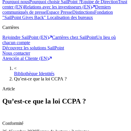
Pourquoi nous
Pourquoi choisir SailPoint ?
Equipe de Direction
Trust
center (EN)
Relations avec les investisseurs (EN)
Derniers
communiqués de presse
Espace Presse
Distinctions
Fondation
"SailPoint Gives Back"
Localisation des bureaux
Carrières
Rejoindre SailPoint (EN)
Carrières chez SailPoint
Un lieu où
chacun compte
Découvrez les solutions SailPoint
Nous contacter
Atención al Cliente (EN)
<
Bibliothèque Identités
Qu’est-ce que la loi CCPA ?
Article
Qu’est-ce que la loi CCPA ?
Conformité