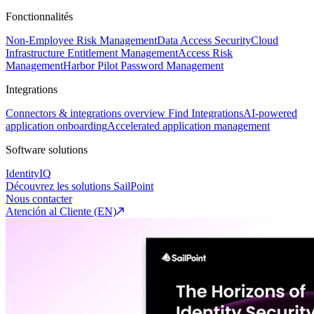
Fonctionnalités
Non-Employee Risk Management
Data Access Security
Cloud
Infrastructure Entitlement Management
Access Risk
Management
Harbor Pilot
Password Management
Integrations
Connectors & integrations overview
Find Integrations
AI-powered
application onboarding
Accelerated application management
Software solutions
IdentityIQ
Découvrez les solutions SailPoint
Nous contacter
Atención al Cliente (EN)