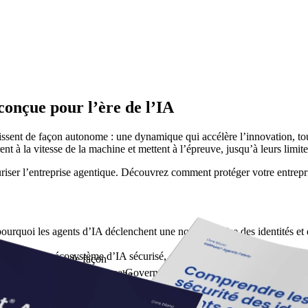
 conçue pour l’ère de l’IA
gissent de façon autonome : une dynamique qui accélère l’innovation, to
t à la vitesse de la machine et mettent à l’épreuve, jusqu’à leurs limites
riser l’entreprise agentique. Découvrez comment protéger votre entrepris
urquoi les agents d’IA déclenchent une nouvelle crise des identités et 
s pour bâtir un écosystème d’IA sécurisé, conforme et digne de confiance.
ident et agissent de façon
overy & Visibility, Real-time Governance & Audit, et Proactive Protec
n ajoutant une nouvelle couche
ines, puissantes et à privilèges,
ndre à cartographier la chaîne complète, d’un propriétaire humain à un a
qu’à leurs limites, des cadres de
rendre comment sécuriser l’innovation en faisant évoluer la sécurité de