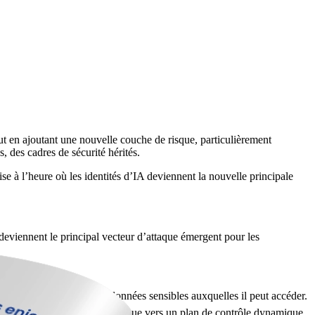
ut en ajoutant une nouvelle couche de risque, particulièrement
, des cadres de sécurité hérités.
e à l’heure où les identités d’IA deviennent la nouvelle principale
deviennent le principal vecteur d’attaque émergent pour les
tion & Response.
gent d’IA, ainsi que les données sensibles auxquelles il peut accéder.
s identités d’un contrôle statique vers un plan de contrôle dynamique,