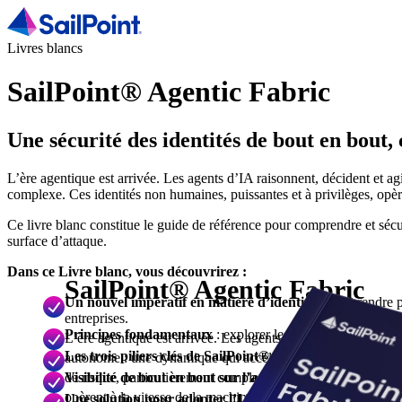
Livres blancs
SailPoint® Agentic Fabric
Une sécurité des identités de bout en bout,
L’ère agentique est arrivée. Les agents d’IA raisonnent, décident et a
complexe. Ces identités non humaines, puissantes et à privilèges, opèren
Ce livre blanc constitue le guide de référence pour comprendre et sécu
surface d’attaque.
Dans ce Livre blanc, vous découvrirez :
SailPoint® Agentic Fabric
Un nouvel impératif en matière d’identité
: comprendre po
entreprises.
Principes fondamentaux
: explorer les piliers nécessaire
L’ère agentique est arrivée. Les agents d’IA raisonnent, déc
Les trois piliers clés de SailPoint® Agentic Fabric
: Disc
autonome : une dynamique qui accélère l’innovation, tout e
de risque, particulièrement complexe. Ces identités non huma
Visibilité de bout en bout sur l’accès aux données
: appre
opèrent à la vitesse de la machine et mettent à l’épreuve, jus
Une solution pour adopter l’IA en toute confiance
: comp