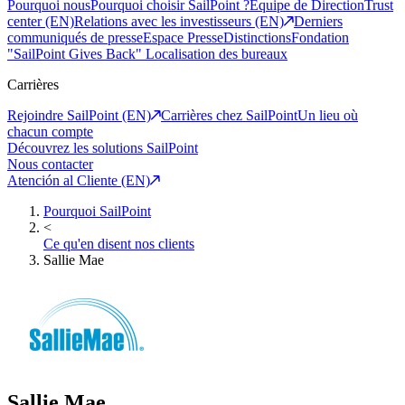
Pourquoi nous
Pourquoi choisir SailPoint ?
Equipe de Direction
Trust
center (EN)
Relations avec les investisseurs (EN)
Derniers
communiqués de presse
Espace Presse
Distinctions
Fondation
"SailPoint Gives Back"
Localisation des bureaux
Carrières
Rejoindre SailPoint (EN)
Carrières chez SailPoint
Un lieu où
chacun compte
Découvrez les solutions SailPoint
Nous contacter
Atención al Cliente (EN)
Pourquoi SailPoint
<
Ce qu'en disent nos clients
Sallie Mae
Sallie Mae