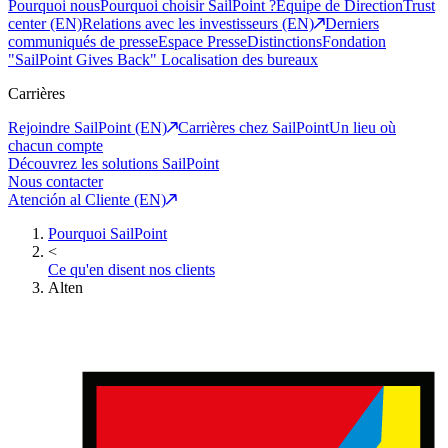
Pourquoi nous
Pourquoi choisir SailPoint ?
Equipe de Direction
Trust
center (EN)
Relations avec les investisseurs (EN)
Derniers
communiqués de presse
Espace Presse
Distinctions
Fondation
"SailPoint Gives Back"
Localisation des bureaux
Carrières
Rejoindre SailPoint (EN)
Carrières chez SailPoint
Un lieu où
chacun compte
Découvrez les solutions SailPoint
Nous contacter
Atención al Cliente (EN)
Pourquoi SailPoint
<
Ce qu'en disent nos clients
Alten