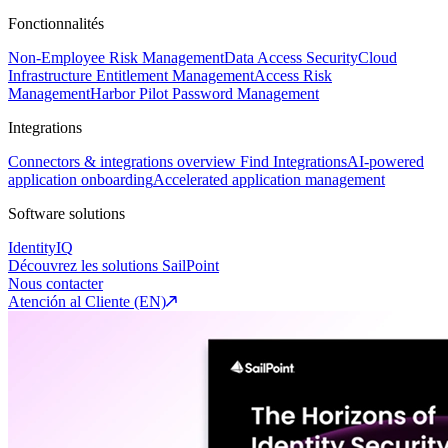
Fonctionnalités
Non-Employee Risk Management
Data Access Security
Cloud
Infrastructure Entitlement Management
Access Risk
Management
Harbor Pilot
Password Management
Integrations
Connectors & integrations overview
Find Integrations
AI-powered
application onboarding
Accelerated application management
Software solutions
IdentityIQ
Découvrez les solutions SailPoint
Nous contacter
Atención al Cliente (EN)