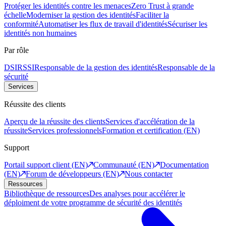
Protéger les identités contre les menaces
Zero Trust à grande
échelle
Moderniser la gestion des identités
Faciliter la
conformité
Automatiser les flux de travail d'identités
Sécuriser les
identités non humaines
Par rôle
DSI
RSSI
Responsable de la gestion des identités
Responsable de la
sécurité
Services
Réussite des clients
Aperçu de la réussite des clients
Services d'accélération de la
réussite
Services professionnels
Formation et certification (EN)
Support
Portail support client (EN)
Communauté (EN)
Documentation
(EN)
Forum de développeurs (EN)
Nous contacter
Ressources
Bibliothèque de ressources
Des analyses pour accélérer le
déploiment de votre programme de sécurité des identités