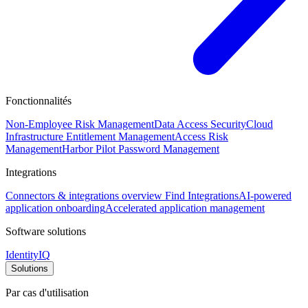
Fonctionnalités
Non-Employee Risk Management
Data Access Security
Cloud
Infrastructure Entitlement Management
Access Risk
Management
Harbor Pilot
Password Management
Integrations
Connectors & integrations overview
Find Integrations
AI-powered
application onboarding
Accelerated application management
Software solutions
IdentityIQ
Solutions
Par cas d'utilisation