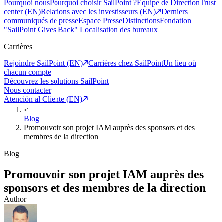
Pourquoi nous
Pourquoi choisir SailPoint ?
Equipe de Direction
Trust
center (EN)
Relations avec les investisseurs (EN)
Derniers
communiqués de presse
Espace Presse
Distinctions
Fondation
"SailPoint Gives Back"
Localisation des bureaux
Carrières
Rejoindre SailPoint (EN)
Carrières chez SailPoint
Un lieu où
chacun compte
Découvrez les solutions SailPoint
Nous contacter
Atención al Cliente (EN)
<
Blog
Promouvoir son projet IAM auprès des sponsors et des
membres de la direction
Blog
Promouvoir son projet IAM auprès des
sponsors et des membres de la direction
Author