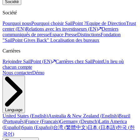
Société
Société
Pourquoi nous
Pourquoi choisir SailPoint ?
Equipe de Direction
Trust
center (EN)
Relations avec les investisseurs (EN)
Derniers
communiqués de presse
Espace Presse
Distinctions
Fondation
"SailPoint Gives Back"
Localisation des bureaux
Carrières
Rejoindre SailPoint (EN)
Carrières chez SailPoint
Un lieu où
chacun compte
Nous contacter
Démo
Language
United States
(
English
)
Australia & New Zealand
(
English
)
Brazil
(
Português
)
France
(
Français
)
Germany
(
Deutsch
)
Latin America
(
Español
)
Spain
(
Español
)
台湾
(
繁體中文
)
日本
(
日本語
)
한국
(
한
국어
)