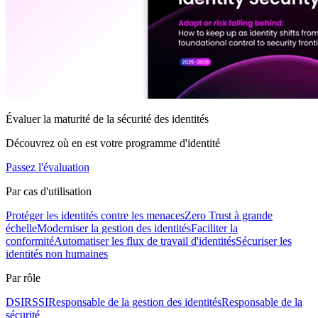
Évaluer la maturité de la sécurité des identités
Découvrez où en est votre programme d'identité
Passez l'évaluation
Par cas d'utilisation
Protéger les identités contre les menaces
Zero Trust à grande
échelle
Moderniser la gestion des identités
Faciliter la
conformité
Automatiser les flux de travail d'identités
Sécuriser les
identités non humaines
Par rôle
DSI
RSSI
Responsable de la gestion des identités
Responsable de la
sécurité