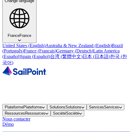
Change language
France
France
United States
(
English
)
Australia & New Zealand
(
English
)
Brazil
(
Português
)
France
(
Français
)
Germany
(
Deutsch
)
Latin America
(
Español
)
Spain
(
Español
)
台湾
(
繁體中文
)
日本
(
日本語
)
한국
(
한
국어
)
Plateforme
Plateforme
Solutions
Solutions
Services
Services
Ressources
Ressources
Société
Société
Nous contacter
Démo