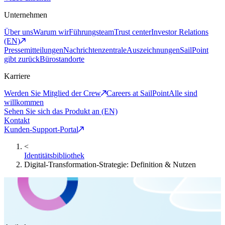
Unternehmen
Über uns
Warum wir
Führungsteam
Trust center
Investor Relations
(EN)
Pressemitteilungen
Nachrichtenzentrale
Auszeichnungen
SailPoint
gibt zurück
Bürostandorte
Karriere
Werden Sie Mitglied der Crew
Careers at SailPoint
Alle sind
willkommen
Sehen Sie sich das Produkt an (EN)
Kontakt
Kunden-Support-Portal
<
Identitätsbibliothek
Digital-Transformation-Strategie: Definition & Nutzen