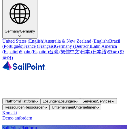
Germany
Germany
United States
(
English
)
Australia & New Zealand
(
English
)
Brazil
(
Português
)
France
(
Français
)
Germany
(
Deutsch
)
Latin America
(
Español
)
Spain
(
Español
)
台湾
(
繁體中文
)
日本
(
日本語
)
한국
(
한
국어
)
Plattform
Plattform
Lösungen
Lösungen
Services
Services
Ressourcen
Ressourcen
Unternehmen
Unternehmen
Kontakt
Demo anfordern
SailPoint-Plattform