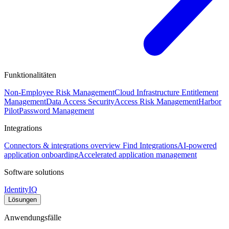
Funktionalitäten
Non-Employee Risk Management
Cloud Infrastructure Entitlement
Management
Data Access Security
Access Risk Management
Harbor
Pilot
Password Management
Integrations
Connectors & integrations overview
Find Integrations
AI-powered
application onboarding
Accelerated application management
Software solutions
IdentityIQ
Lösungen
Anwendungsfälle