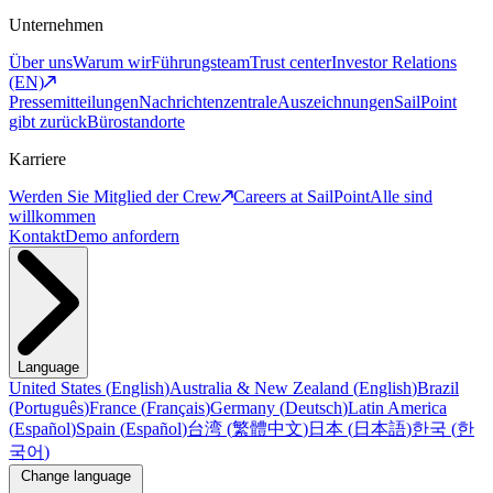
Unternehmen
Über uns
Warum wir
Führungsteam
Trust center
Investor Relations
(EN)
Pressemitteilungen
Nachrichtenzentrale
Auszeichnungen
SailPoint
gibt zurück
Bürostandorte
Karriere
Werden Sie Mitglied der Crew
Careers at SailPoint
Alle sind
willkommen
Kontakt
Demo anfordern
Language
United States
(
English
)
Australia & New Zealand
(
English
)
Brazil
(
Português
)
France
(
Français
)
Germany
(
Deutsch
)
Latin America
(
Español
)
Spain
(
Español
)
台湾
(
繁體中文
)
日本
(
日本語
)
한국
(
한
국어
)
Change language