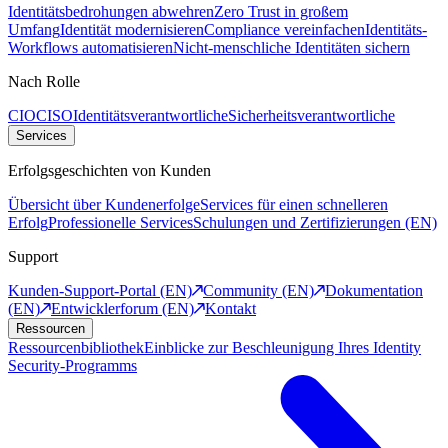
Identitätsbedrohungen abwehren
Zero Trust in großem
Umfang
Identität modernisieren
Compliance vereinfachen
Identitäts-
Workflows automatisieren
Nicht-menschliche Identitäten sichern
Nach Rolle
CIO
CISO
Identitätsverantwortliche
Sicherheitsverantwortliche
Services
Erfolgsgeschichten von Kunden
Übersicht über Kundenerfolge
Services für einen schnelleren
Erfolg
Professionelle Services
Schulungen und Zertifizierungen (EN)
Support
Kunden-Support-Portal (EN)
Community (EN)
Dokumentation
(EN)
Entwicklerforum (EN)
Kontakt
Ressourcen
Ressourcenbibliothek
Einblicke zur Beschleunigung Ihres Identity
Security-Programms