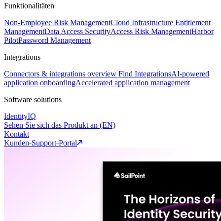
Funktionalitäten
Non-Employee Risk Management
Cloud Infrastructure Entitlement
Management
Data Access Security
Access Risk Management
Harbor
Pilot
Password Management
Integrations
Connectors & integrations overview
Find Integrations
AI-powered
application onboarding
Accelerated application management
Software solutions
IdentityIQ
Sehen Sie sich das Produkt an (EN)
Kontakt
Kunden-Support-Portal