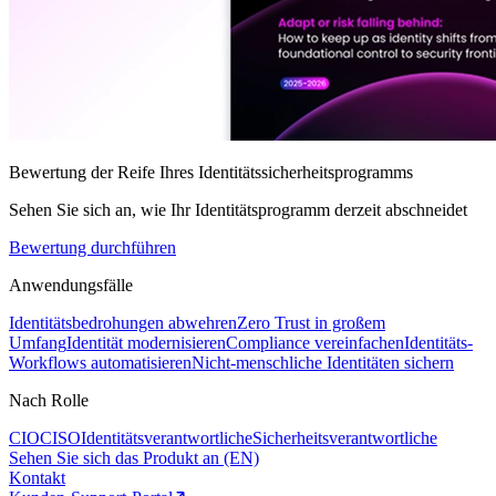
Bewertung der Reife Ihres Identitätssicherheitsprogramms
Sehen Sie sich an, wie Ihr Identitätsprogramm derzeit abschneidet
Bewertung durchführen
Anwendungsfälle
Identitätsbedrohungen abwehren
Zero Trust in großem
Umfang
Identität modernisieren
Compliance vereinfachen
Identitäts-
Workflows automatisieren
Nicht-menschliche Identitäten sichern
Nach Rolle
CIO
CISO
Identitätsverantwortliche
Sicherheitsverantwortliche
Sehen Sie sich das Produkt an (EN)
Kontakt