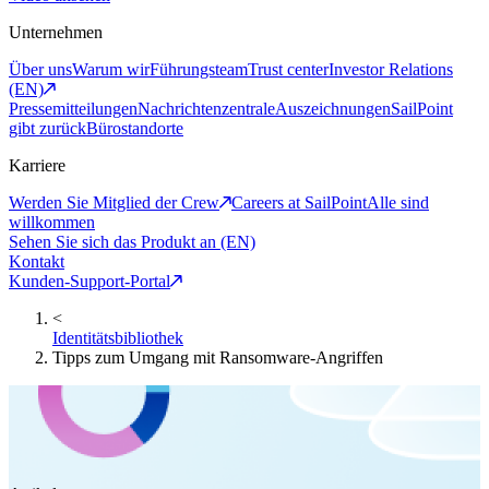
Unternehmen
Über uns
Warum wir
Führungsteam
Trust center
Investor Relations
(EN)
Pressemitteilungen
Nachrichtenzentrale
Auszeichnungen
SailPoint
gibt zurück
Bürostandorte
Karriere
Werden Sie Mitglied der Crew
Careers at SailPoint
Alle sind
willkommen
Sehen Sie sich das Produkt an (EN)
Kontakt
Kunden-Support-Portal
<
Identitätsbibliothek
Tipps zum Umgang mit Ransomware-Angriffen