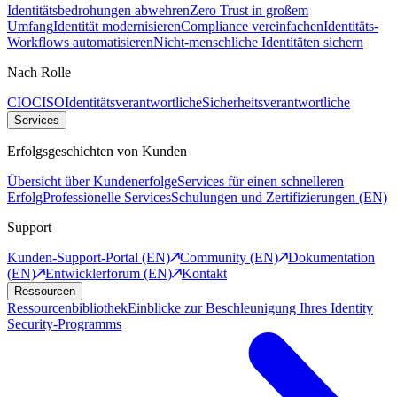
Identitätsbedrohungen abwehren
Zero Trust in großem
Umfang
Identität modernisieren
Compliance vereinfachen
Identitäts-
Workflows automatisieren
Nicht-menschliche Identitäten sichern
Nach Rolle
CIO
CISO
Identitätsverantwortliche
Sicherheitsverantwortliche
Services
Erfolgsgeschichten von Kunden
Übersicht über Kundenerfolge
Services für einen schnelleren
Erfolg
Professionelle Services
Schulungen und Zertifizierungen (EN)
Support
Kunden-Support-Portal (EN)
Community (EN)
Dokumentation
(EN)
Entwicklerforum (EN)
Kontakt
Ressourcen
Ressourcenbibliothek
Einblicke zur Beschleunigung Ihres Identity
Security-Programms