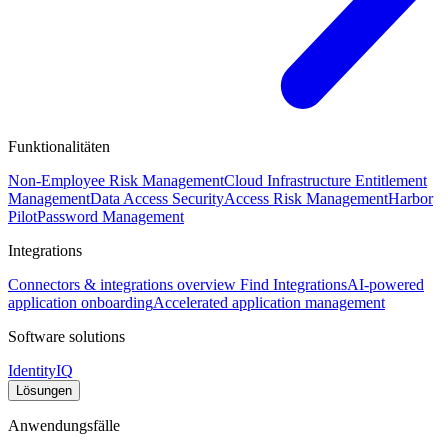
Funktionalitäten
Non-Employee Risk Management
Cloud Infrastructure Entitlement
Management
Data Access Security
Access Risk Management
Harbor
Pilot
Password Management
Integrations
Connectors & integrations overview
Find Integrations
AI-powered
application onboarding
Accelerated application management
Software solutions
IdentityIQ
Lösungen
Anwendungsfälle