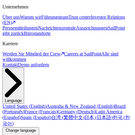
Unternehmen
Über uns
Warum wir
Führungsteam
Trust center
Investor Relations
(EN)
Pressemitteilungen
Nachrichtenzentrale
Auszeichnungen
SailPoint
gibt zurück
Bürostandorte
Karriere
Werden Sie Mitglied der Crew
Careers at SailPoint
Alle sind
willkommen
Kontakt
Demo anfordern
Language
United States
(
English
)
Australia & New Zealand
(
English
)
Brazil
(
Português
)
France
(
Français
)
Germany
(
Deutsch
)
Latin America
(
Español
)
Spain
(
Español
)
台湾
(
繁體中文
)
日本
(
日本語
)
한국
(
한
국어
)
Change language