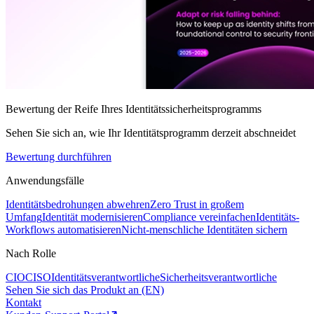
Bewertung der Reife Ihres Identitätssicherheitsprogramms
Sehen Sie sich an, wie Ihr Identitätsprogramm derzeit abschneidet
Bewertung durchführen
Anwendungsfälle
Identitätsbedrohungen abwehren
Zero Trust in großem
Umfang
Identität modernisieren
Compliance vereinfachen
Identitäts-
Workflows automatisieren
Nicht-menschliche Identitäten sichern
Nach Rolle
CIO
CISO
Identitätsverantwortliche
Sicherheitsverantwortliche
Sehen Sie sich das Produkt an (EN)
Kontakt