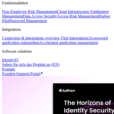
Funktionalitäten
Non-Employee Risk Management
Cloud Infrastructure Entitlement
Management
Data Access Security
Access Risk Management
Harbor
Pilot
Password Management
Integrations
Connectors & integrations overview
Find Integrations
AI-powered
application onboarding
Accelerated application management
Software solutions
IdentityIQ
Sehen Sie sich das Produkt an (EN)
Kontakt
Kunden-Support-Portal