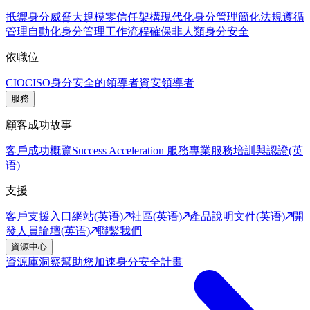
抵禦身分威脅
大規模零信任架構
現代化身分管理
簡化法規遵循
管理
自動化身分管理工作流程
確保非人類身分安全
依職位
CIO
CISO
身分安全的領導者
資安領導者
服務
顧客成功故事
客戶成功概覽
Success Acceleration 服務
專業服務
培訓與認證(英
语)
支援
客戶支援入口網站(英语)
社區(英语)
產品說明文件(英语)
開
發人員論壇(英语)
聯繫我們
資源中心
資源庫
洞察幫助您加速身分安全計畫