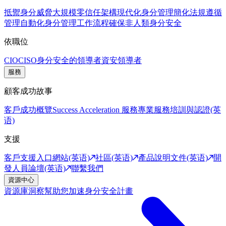
抵禦身分威脅
大規模零信任架構
現代化身分管理
簡化法規遵循
管理
自動化身分管理工作流程
確保非人類身分安全
依職位
CIO
CISO
身分安全的領導者
資安領導者
服務
顧客成功故事
客戶成功概覽
Success Acceleration 服務
專業服務
培訓與認證(英
语)
支援
客戶支援入口網站(英语)
社區(英语)
產品說明文件(英语)
開
發人員論壇(英语)
聯繫我們
資源中心
資源庫
洞察幫助您加速身分安全計畫