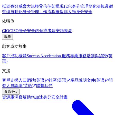
抵禦身分威脅
大規模零信任架構
現代化身分管理
簡化法規遵循
管理
自動化身分管理工作流程
確保非人類身分安全
依職位
CIO
CISO
身分安全的領導者
資安領導者
服務
顧客成功故事
客戶成功概覽
Success Acceleration 服務
專業服務
培訓與認證(英
语)
支援
客戶支援入口網站(英语)
社區(英语)
產品說明文件(英语)
開
發人員論壇(英语)
聯繫我們
資源中心
資源庫
洞察幫助您加速身分安全計畫