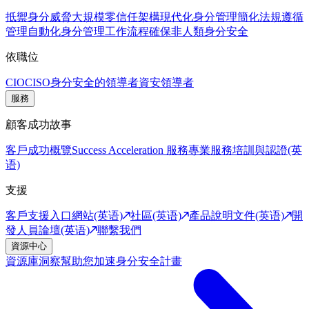
抵禦身分威脅
大規模零信任架構
現代化身分管理
簡化法規遵循
管理
自動化身分管理工作流程
確保非人類身分安全
依職位
CIO
CISO
身分安全的領導者
資安領導者
服務
顧客成功故事
客戶成功概覽
Success Acceleration 服務
專業服務
培訓與認證(英
语)
支援
客戶支援入口網站(英语)
社區(英语)
產品說明文件(英语)
開
發人員論壇(英语)
聯繫我們
資源中心
資源庫
洞察幫助您加速身分安全計畫