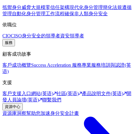
抵禦身分威脅
大規模零信任架構
現代化身分管理
簡化法規遵循
管理
自動化身分管理工作流程
確保非人類身分安全
依職位
CIO
CISO
身分安全的領導者
資安領導者
服務
顧客成功故事
客戶成功概覽
Success Acceleration 服務
專業服務
培訓與認證(英
语)
支援
客戶支援入口網站(英语)
社區(英语)
產品說明文件(英语)
開
發人員論壇(英语)
聯繫我們
資源中心
資源庫
洞察幫助您加速身分安全計畫