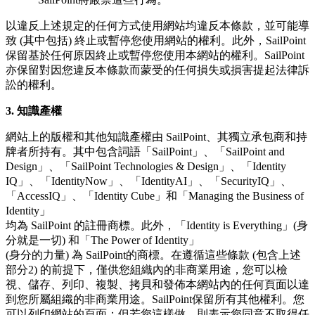
以違反上述規定的任何方式使用網站均違反本條款，並可能導
致 (其中包括) 終止或暫停您使用網站的權利。此外，SailPoint
保留基於任何原因終止或暫停您使用本網站的權利。SailPoint
亦保留對因您違反本條款而蒙受的任何損失或損害提起法律訴
訟的權利。
3. 知識產權
網站上的版權和其他知識產權由 SailPoint、其獨立承包商和持
牌者所持有。其中包含詞語「SailPoint」、「SailPoint and
Design」、「SailPoint Technologies & Design」、「Identity
IQ」、「IdentityNow」、「IdentityAI」、「SecurityIQ」、
「AccessIQ」、「Identity Cube」和「Managing the Business of
Identity」
均為 SailPoint 的註冊商標。此外，「Identity is Everything」(身
分就是一切) 和「The Power of Identity」
(身分的力量) 為 SailPoint的商標。在遵循這些條款 (包含上述
部分2) 的前提下，僅供您組織內的非商業用途，您可以檢
視、儲存、列印、複製、拷貝和發佈本網站內的任何頁面以達
到您所屬組織的非商業用途。SailPoint保留所有其他權利。您
可以列印網站的頁面；但若您這樣做，則表示您同意不取得任