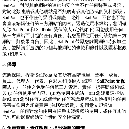
SailPoint 對與其他網站的連結的安全性不作任何聲明或保證，
對於此類連結或其他網站是否無病毒或其他形式的資料損毀，
SailPoint 也不作任何聲明或保證。此外，SailPoint 不會也不能
審查或編輯任何第三方網站的內容。透過使用本網站，您明確
免除 SailPoint 和 SailPoint 受保障人 (定義如下) 因您使用任何
第三方網站而引起的任何責任。若您選擇使用任何該類第三方
網站，則後果自負。因此，SailPoint 鼓勵您離開網站時多加注
意，並閱讀所造訪的每個其他網站的條款和條件以及隱私權政
策 (如果有)。
5. 保障
您應保障、捍衛 SailPoint 及其所有高階職員、董事、成員、
員工、代理人、代表、合夥人和授權人 (統稱「
SailPoint 受保
障人
」)，並使之免受任何第三方索賠、責任、損害賠償和/或
與 (i) 任何使用者內容、(ii) 您使用本網站、(iii) 您違反這些條
款或 (iv) 您對任何人或個體的任何智識產權或其他權利的任何
侵害或盜用之相關費用 (包括律師費)。您同意立即通知
SailPoint 任何對您的使用者帳戶未經授權的使用，或任何其他
已知可能影響網站安全性的安全性漏洞。
6. 免責聲明；責任限制；提出索賠的時間