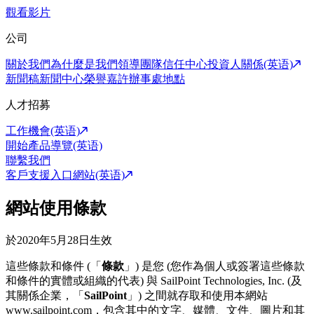
觀看影片
公司
關於我們
為什麼是我們
領導團隊
信任中心
投資人關係(英语)
新聞稿
新聞中心
榮譽嘉許
辦事處地點
人才招募
工作機會(英语)
開始產品導覽(英语)
聯繫我們
客戶支援入口網站(英语)
網站使用條款
於2020年5月28日生效
這些條款和條件 (「
條款
」) 是您 (您作為個人或簽署這些條款
和條件的實體或組織的代表) 與 SailPoint Technologies, Inc. (及
其關係企業，「
SailPoint
」) 之間就存取和使用本網站
www.sailpoint.com，包含其中的文字、媒體、文件、圖片和其