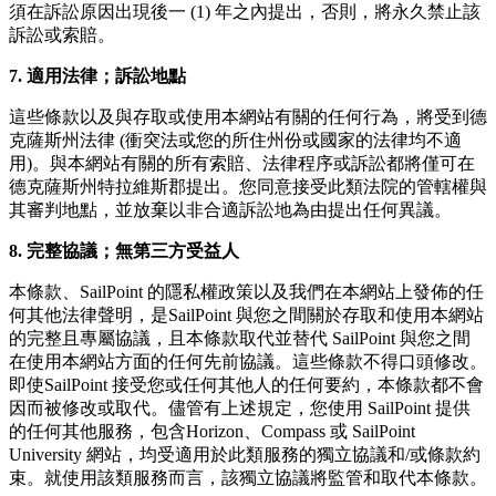
須在訴訟原因出現後一 (1) 年之內提出，否則，將永久禁止該
訴訟或索賠。
7. 適用法律；訴訟地點
這些條款以及與存取或使用本網站有關的任何行為，將受到德
克薩斯州法律 (衝突法或您的所住州份或國家的法律均不適
用)。與本網站有關的所有索賠、法律程序或訴訟都將僅可在
德克薩斯州特拉維斯郡提出。您同意接受此類法院的管轄權與
其審判地點，並放棄以非合適訴訟地為由提出任何異議。
8. 完整協議；無第三方受益人
本條款、SailPoint 的隱私權政策以及我們在本網站上發佈的任
何其他法律聲明，是SailPoint 與您之間關於存取和使用本網站
的完整且專屬協議，且本條款取代並替代 SailPoint 與您之間
在使用本網站方面的任何先前協議。這些條款不得口頭修改。
即使SailPoint 接受您或任何其他人的任何要約，本條款都不會
因而被修改或取代。儘管有上述規定，您使用 SailPoint 提供
的任何其他服務，包含Horizon、Compass 或 SailPoint
University 網站，均受適用於此類服務的獨立協議和/或條款約
束。就使用該類服務而言，該獨立協議將監管和取代本條款。