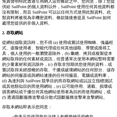
免責聲明特此透過引用納入這些條款之中。您同意，除了您提
供給 SailPoint 的個人資料以外，SailPoint 使用任何其他資料都
沒有限制，而且 SailPoint 可以以任何方式使用此類資料。此
類資料將被視為非機密資料。條款隨後會提及 SailPoint 如何
處理您提供的非個人資料。
2. 存取網站
從網站擷取資訊時，您不得 (a) 使用或嘗試使用蜘蛛、傀儡程
式、虛擬使用者、智能代理或任何其他擷取、導覽或搜尋工
具，個人使用的一般瀏覽器除外，(b) 彙總、拷貝或複製從本
網站取得的任何素材或資訊，但普通單次使用本網站暫時需要
的少量素材和資訊除外，(c) 存取非預期供您使用的資料，或
嘗試取得未經授權的存取、干擾或破壞網站的任何部分、儲存
網站的伺服器或與網站連接的任何伺服器、電腦或資料庫，
(d) 為達到與 SailPoint 競爭目的而存取網站或以設立指標測試
或其他類似目的而使用網站，(e) 以可能停用、過載、損壞或
損害網站或干擾任何其他網站使用者為目的而使用網站，或
(f) 透過阻斷服務攻擊或分散式阻斷服務攻擊來攻擊網站。
存取本網站即表示您同意：
您表示並保證您在法律上有權接納這些條款。