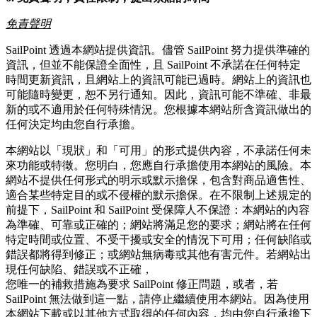
免責聲明
SailPoint 透過本網站提供資訊。儘管 SailPoint 努力提供準確的
資訊，但並不能保證全面性，且 SailPoint 不承諾在任何特定
時間更新資訊，且網站上的資訊可能已過時。網站上的資訊也
可能隨時變更，恕不另行通知。因此，資訊可能不準確、非最
新的或不適用於任何特殊情況。您根據本網站所含資訊做出的
任何決定均由您自行承擔。
本網站以「現狀」和「可用」的形式提供內容，不承諾任何未
來功能或特徵。您明白，您應自行承擔使用本網站的風險。本
網站不提供任何形式的明示或默示擔保，包含對商品適售性、
適合某些特定目的或不侵權的默示擔保。在不限制上述規定的
前提下，SailPoint 和 SailPoint 受保障人不保證：本網站的內容
為準確、可靠或正確的；網站將滿足您的要求；網站將在任何
特定時間或位置、不受干擾或安全的情況下可用；任何缺陷或
錯誤都將得到修正；或網站無病毒或其他有害元件。若網站出
現任何缺陷、錯誤或不正確，
您唯一的補救措施為要求 SailPoint 修正問題，或者，若
SailPoint 無法做到這一點，請停止繼續使用本網站。因為使用
本網站下載或以其他方式取得的任何內容，均由您自行承擔下