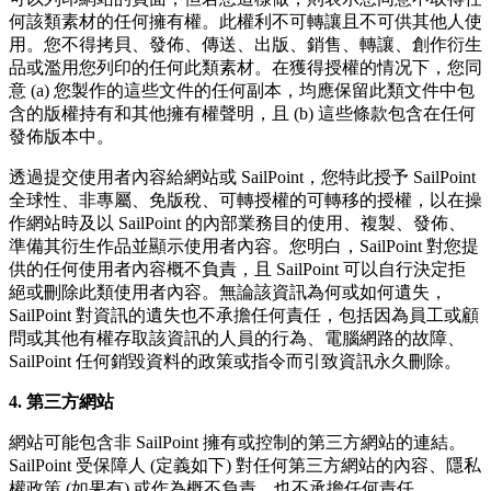
何該類素材的任何擁有權。此權利不可轉讓且不可供其他人使
用。您不得拷貝、發佈、傳送、出版、銷售、轉讓、創作衍生
品或濫用您列印的任何此類素材。在獲得授權的情况下，您同
意 (a) 您製作的這些文件的任何副本，均應保留此類文件中包
含的版權持有和其他擁有權聲明，且 (b) 這些條款包含在任何
發佈版本中。
透過提交使用者內容給網站或 SailPoint，您特此授予 SailPoint
全球性、非專屬、免版稅、可轉授權的可轉移的授權，以在操
作網站時及以 SailPoint 的內部業務目的使用、複製、發佈、
準備其衍生作品並顯示使用者內容。您明白，SailPoint 對您提
供的任何使用者內容概不負責，且 SailPoint 可以自行決定拒
絕或刪除此類使用者內容。無論該資訊為何或如何遺失，
SailPoint 對資訊的遺失也不承擔任何責任，包括因為員工或顧
問或其他有權存取該資訊的人員的行為、電腦網路的故障、
SailPoint 任何銷毀資料的政策或指令而引致資訊永久刪除。
4. 第三方網站
網站可能包含非 SailPoint 擁有或控制的第三方網站的連結。
SailPoint 受保障人 (定義如下) 對任何第三方網站的內容、隱私
權政策 (如果有) 或作為概不負責，也不承擔任何責任。