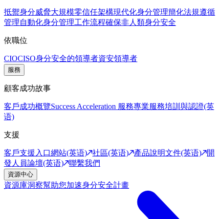
抵禦身分威脅
大規模零信任架構
現代化身分管理
簡化法規遵循
管理
自動化身分管理工作流程
確保非人類身分安全
依職位
CIO
CISO
身分安全的領導者
資安領導者
服務
顧客成功故事
客戶成功概覽
Success Acceleration 服務
專業服務
培訓與認證(英
语)
支援
客戶支援入口網站(英语)
社區(英语)
產品說明文件(英语)
開
發人員論壇(英语)
聯繫我們
資源中心
資源庫
洞察幫助您加速身分安全計畫