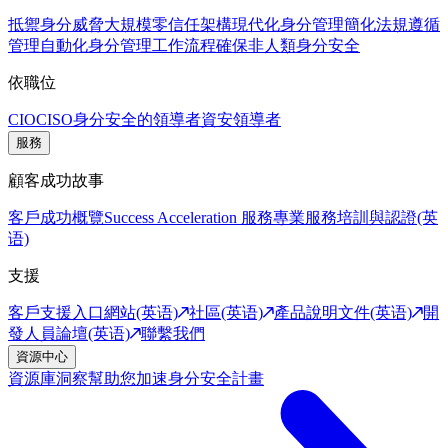
抵禦身分威脅
大規模零信任架構
現代化身分管理
簡化法規遵循
管理
自動化身分管理工作流程
確保非人類身分安全
依職位
CIO
CISO
身分安全的領導者
資安領導者
服務
顧客成功故事
客戶成功概覽
Success Acceleration 服務
專業服務
培訓與認證(英
语)
支援
客戶支援入口網站(英语)
社區(英语)
產品說明文件(英语)
開
發人員論壇(英语)
聯繫我們
資源中心
資源庫
洞察幫助您加速身分安全計畫