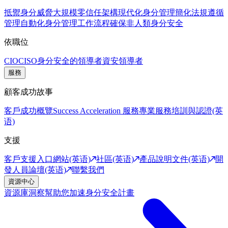
抵禦身分威脅
大規模零信任架構
現代化身分管理
簡化法規遵循
管理
自動化身分管理工作流程
確保非人類身分安全
依職位
CIO
CISO
身分安全的領導者
資安領導者
服務
顧客成功故事
客戶成功概覽
Success Acceleration 服務
專業服務
培訓與認證(英
语)
支援
客戶支援入口網站(英语)
社區(英语)
產品說明文件(英语)
開
發人員論壇(英语)
聯繫我們
資源中心
資源庫
洞察幫助您加速身分安全計畫