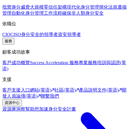
抵禦身分威脅
大規模零信任架構
現代化身分管理
簡化法規遵循
管理
自動化身分管理工作流程
確保非人類身分安全
依職位
CIO
CISO
身分安全的領導者
資安領導者
服務
顧客成功故事
客戶成功概覽
Success Acceleration 服務
專業服務
培訓與認證(英
语)
支援
客戶支援入口網站(英语)
社區(英语)
產品說明文件(英语)
開
發人員論壇(英语)
聯繫我們
資源中心
資源庫
洞察幫助您加速身分安全計畫