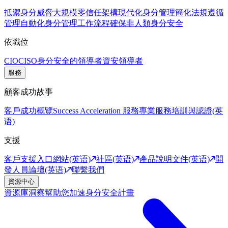
抵禦身分威脅
大規模零信任架構
現代化身分管理
簡化法規遵循
管理
自動化身分管理工作流程
確保非人類身分安全
依職位
CIO
CISO
身分安全的領導者
資安領導者
服務
顧客成功故事
客戶成功概覽
Success Acceleration 服務
專業服務
培訓與認證(英
语)
支援
客戶支援入口網站(英语)
社區(英语)
產品說明文件(英语)
開
發人員論壇(英语)
聯繫我們
資源中心
資源庫
洞察幫助您加速身分安全計畫