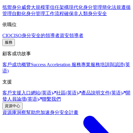
抵禦身分威脅
大規模零信任架構
現代化身分管理
簡化法規遵循
管理
自動化身分管理工作流程
確保非人類身分安全
依職位
CIO
CISO
身分安全的領導者
資安領導者
服務
顧客成功故事
客戶成功概覽
Success Acceleration 服務
專業服務
培訓與認證(英
语)
支援
客戶支援入口網站(英语)
社區(英语)
產品說明文件(英语)
開
發人員論壇(英语)
聯繫我們
資源中心
資源庫
洞察幫助您加速身分安全計畫