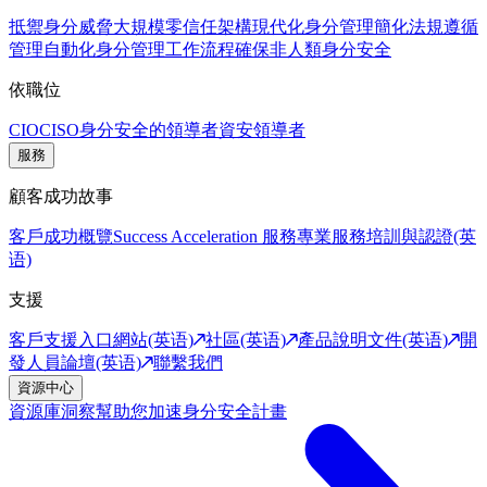
抵禦身分威脅
大規模零信任架構
現代化身分管理
簡化法規遵循
管理
自動化身分管理工作流程
確保非人類身分安全
依職位
CIO
CISO
身分安全的領導者
資安領導者
服務
顧客成功故事
客戶成功概覽
Success Acceleration 服務
專業服務
培訓與認證(英
语)
支援
客戶支援入口網站(英语)
社區(英语)
產品說明文件(英语)
開
發人員論壇(英语)
聯繫我們
資源中心
資源庫
洞察幫助您加速身分安全計畫