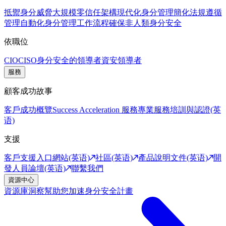
抵禦身分威脅
大規模零信任架構
現代化身分管理
簡化法規遵循
管理
自動化身分管理工作流程
確保非人類身分安全
依職位
CIO
CISO
身分安全的領導者
資安領導者
服務
顧客成功故事
客戶成功概覽
Success Acceleration 服務
專業服務
培訓與認證(英
语)
支援
客戶支援入口網站(英语)
社區(英语)
產品說明文件(英语)
開
發人員論壇(英语)
聯繫我們
資源中心
資源庫
洞察幫助您加速身分安全計畫