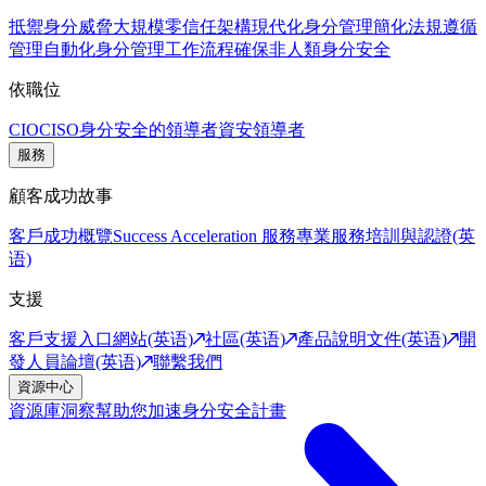
抵禦身分威脅
大規模零信任架構
現代化身分管理
簡化法規遵循
管理
自動化身分管理工作流程
確保非人類身分安全
依職位
CIO
CISO
身分安全的領導者
資安領導者
服務
顧客成功故事
客戶成功概覽
Success Acceleration 服務
專業服務
培訓與認證(英
语)
支援
客戶支援入口網站(英语)
社區(英语)
產品說明文件(英语)
開
發人員論壇(英语)
聯繫我們
資源中心
資源庫
洞察幫助您加速身分安全計畫