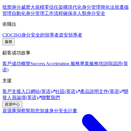
抵禦身分威脅
大規模零信任架構
現代化身分管理
簡化法規遵循
管理
自動化身分管理工作流程
確保非人類身分安全
依職位
CIO
CISO
身分安全的領導者
資安領導者
服務
顧客成功故事
客戶成功概覽
Success Acceleration 服務
專業服務
培訓與認證(英
语)
支援
客戶支援入口網站(英语)
社區(英语)
產品說明文件(英语)
開
發人員論壇(英语)
聯繫我們
資源中心
資源庫
洞察幫助您加速身分安全計畫