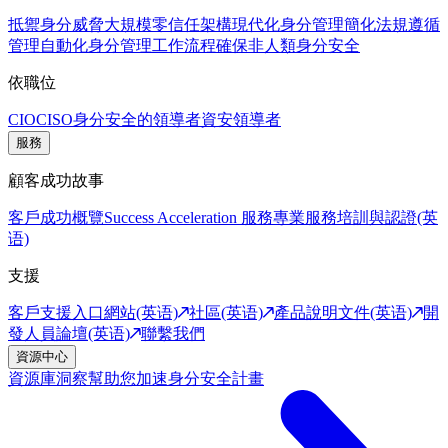
抵禦身分威脅
大規模零信任架構
現代化身分管理
簡化法規遵循
管理
自動化身分管理工作流程
確保非人類身分安全
依職位
CIO
CISO
身分安全的領導者
資安領導者
服務
顧客成功故事
客戶成功概覽
Success Acceleration 服務
專業服務
培訓與認證(英
语)
支援
客戶支援入口網站(英语)
社區(英语)
產品說明文件(英语)
開
發人員論壇(英语)
聯繫我們
資源中心
資源庫
洞察幫助您加速身分安全計畫