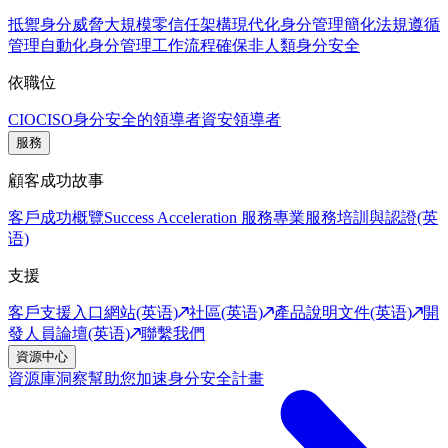
抵禦身分威脅
大規模零信任架構
現代化身分管理
簡化法規遵循
管理
自動化身分管理工作流程
確保非人類身分安全
依職位
CIO
CISO
身分安全的領導者
資安領導者
服務
顧客成功故事
客戶成功概覽
Success Acceleration 服務
專業服務
培訓與認證(英
语)
支援
客戶支援入口網站(英语)
社區(英语)
產品說明文件(英语)
開
發人員論壇(英语)
聯繫我們
資源中心
資源庫
洞察幫助您加速身分安全計畫