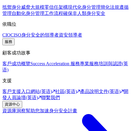
抵禦身分威脅
大規模零信任架構
現代化身分管理
簡化法規遵循
管理
自動化身分管理工作流程
確保非人類身分安全
依職位
CIO
CISO
身分安全的領導者
資安領導者
服務
顧客成功故事
客戶成功概覽
Success Acceleration 服務
專業服務
培訓與認證(英
语)
支援
客戶支援入口網站(英语)
社區(英语)
產品說明文件(英语)
開
發人員論壇(英语)
聯繫我們
資源中心
資源庫
洞察幫助您加速身分安全計畫