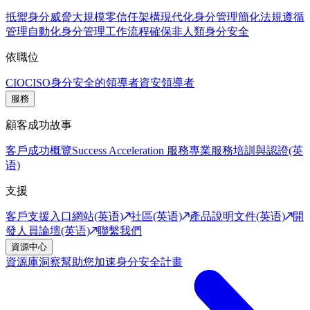
抵禦身分威脅
大規模零信任架構
現代化身分管理
簡化法規遵循
管理
自動化身分管理工作流程
確保非人類身分安全
依職位
CIO
CISO
身分安全的領導者
資安領導者
服務
顧客成功故事
客戶成功概覽
Success Acceleration 服務
專業服務
培訓與認證(英
语)
支援
客戶支援入口網站(英语)
社區(英语)
產品說明文件(英语)
開
發人員論壇(英语)
聯繫我們
資源中心
資源庫
洞察幫助您加速身分安全計畫