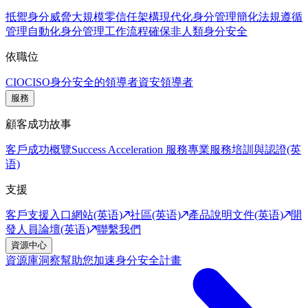
抵禦身分威脅
大規模零信任架構
現代化身分管理
簡化法規遵循
管理
自動化身分管理工作流程
確保非人類身分安全
依職位
CIO
CISO
身分安全的領導者
資安領導者
服務
顧客成功故事
客戶成功概覽
Success Acceleration 服務
專業服務
培訓與認證(英
语)
支援
客戶支援入口網站(英语)
社區(英语)
產品說明文件(英语)
開
發人員論壇(英语)
聯繫我們
資源中心
資源庫
洞察幫助您加速身分安全計畫