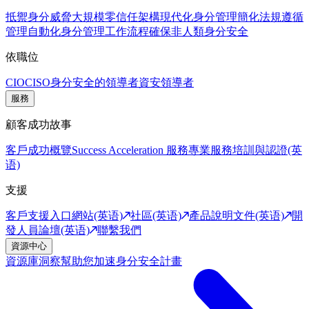
抵禦身分威脅
大規模零信任架構
現代化身分管理
簡化法規遵循
管理
自動化身分管理工作流程
確保非人類身分安全
依職位
CIO
CISO
身分安全的領導者
資安領導者
服務
顧客成功故事
客戶成功概覽
Success Acceleration 服務
專業服務
培訓與認證(英
语)
支援
客戶支援入口網站(英语)
社區(英语)
產品說明文件(英语)
開
發人員論壇(英语)
聯繫我們
資源中心
資源庫
洞察幫助您加速身分安全計畫