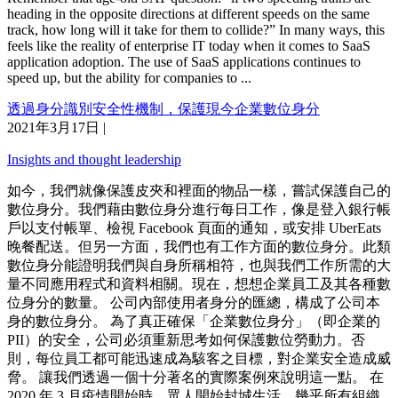
heading in the opposite directions at different speeds on the same
track, how long will it take for them to collide?” In many ways, this
feels like the reality of enterprise IT today when it comes to SaaS
application adoption. The use of SaaS applications continues to
speed up, but the ability for companies to ...
透過身分識別安全性機制，保護現今企業數位身分
2021年3月17日
|
Insights and thought leadership
如今，我們就像保護皮夾和裡面的物品一樣，嘗試保護自己的
數位身分。我們藉由數位身分進行每日工作，像是登入銀行帳
戶以支付帳單、檢視 Facebook 頁面的通知，或安排 UberEats
晚餐配送。但另一方面，我們也有工作方面的數位身分。此類
數位身分能證明我們與自身所稱相符，也與我們工作所需的大
量不同應用程式和資料相關。現在，想想企業員工及其各種數
位身分的數量。 公司內部使用者身分的匯總，構成了公司本
身的數位身分。 為了真正確保「企業數位身分」（即企業的
PII）的安全，公司必須重新思考如何保護數位勞動力。否
則，每位員工都可能迅速成為駭客之目標，對企業安全造成威
脅。 讓我們透過一個十分著名的實際案例來說明這一點。 在
2020 年 3 月疫情開始時，眾人開始封城生活，幾乎所有組織