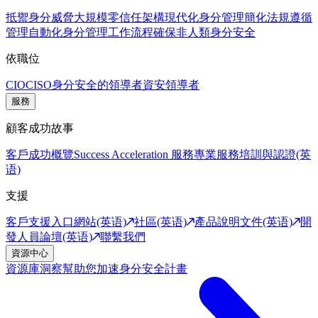
抵禦身分威脅
大規模零信任架構
現代化身分管理
簡化法規遵循
管理
自動化身分管理工作流程
確保非人類身分安全
依職位
CIO
CISO
身分安全的領導者
資安領導者
服務
顧客成功故事
客戶成功概覽
Success Acceleration 服務
專業服務
培訓與認證(英
语)
支援
客戶支援入口網站(英语)
社區(英语)
產品說明文件(英语)
開
發人員論壇(英语)
聯繫我們
資源中心
資源庫
洞察幫助您加速身分安全計畫