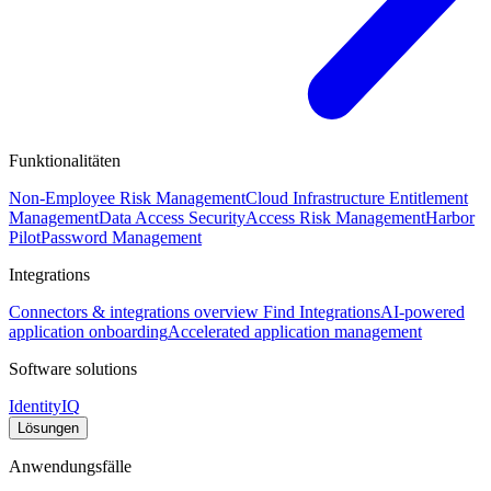
Funktionalitäten
Non-Employee Risk Management
Cloud Infrastructure Entitlement
Management
Data Access Security
Access Risk Management
Harbor
Pilot
Password Management
Integrations
Connectors & integrations overview
Find Integrations
AI-powered
application onboarding
Accelerated application management
Software solutions
IdentityIQ
Lösungen
Anwendungsfälle