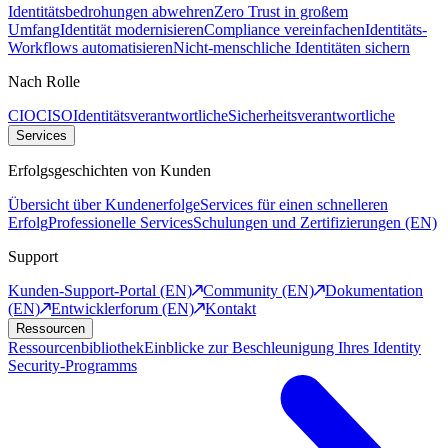
Identitätsbedrohungen abwehren
Zero Trust in großem
Umfang
Identität modernisieren
Compliance vereinfachen
Identitäts-
Workflows automatisieren
Nicht-menschliche Identitäten sichern
Nach Rolle
CIO
CISO
Identitätsverantwortliche
Sicherheitsverantwortliche
Services
Erfolgsgeschichten von Kunden
Übersicht über Kundenerfolge
Services für einen schnelleren
Erfolg
Professionelle Services
Schulungen und Zertifizierungen (EN)
Support
Kunden-Support-Portal (EN)
Community (EN)
Dokumentation
(EN)
Entwicklerforum (EN)
Kontakt
Ressourcen
Ressourcenbibliothek
Einblicke zur Beschleunigung Ihres Identity
Security-Programms