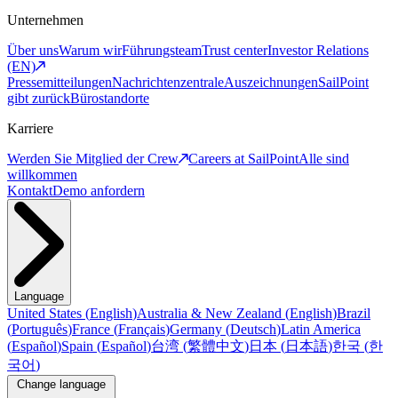
Unternehmen
Über uns
Warum wir
Führungsteam
Trust center
Investor Relations
(EN)
Pressemitteilungen
Nachrichtenzentrale
Auszeichnungen
SailPoint
gibt zurück
Bürostandorte
Karriere
Werden Sie Mitglied der Crew
Careers at SailPoint
Alle sind
willkommen
Kontakt
Demo anfordern
Language
United States
(
English
)
Australia & New Zealand
(
English
)
Brazil
(
Português
)
France
(
Français
)
Germany
(
Deutsch
)
Latin America
(
Español
)
Spain
(
Español
)
台湾
(
繁體中文
)
日本
(
日本語
)
한국
(
한
국어
)
Change language