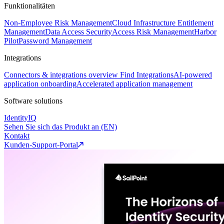
Funktionalitäten
Non-Employee Risk Management
Cloud Infrastructure Entitlement
Management
Data Access Security
Access Risk Management
Harbor
Pilot
Password Management
Integrations
Connectors & integrations overview
Find Integrations
AI-powered
application onboarding
Accelerated application management
Software solutions
IdentityIQ
Sehen Sie sich das Produkt an (EN)
Kontakt
Kunden-Support-Portal