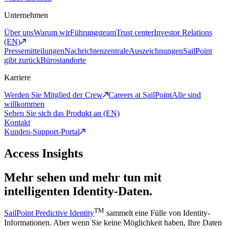
Unternehmen
Über uns
Warum wir
Führungsteam
Trust center
Investor Relations
(EN)
Pressemitteilungen
Nachrichtenzentrale
Auszeichnungen
SailPoint
gibt zurück
Bürostandorte
Karriere
Werden Sie Mitglied der Crew
Careers at SailPoint
Alle sind
willkommen
Sehen Sie sich das Produkt an (EN)
Kontakt
Kunden-Support-Portal
Access Insights
Mehr sehen und mehr tun mit
intelligenten Identity-Daten.
TM
SailPoint Predictive Identity
sammelt eine Fülle von Identity-
Informationen. Aber wenn Sie keine Möglichkeit haben, Ihre Daten