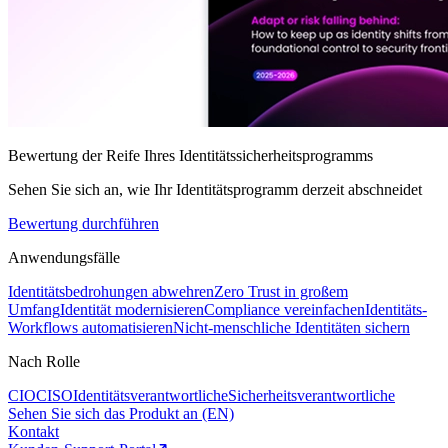
Bewertung der Reife Ihres Identitätssicherheitsprogramms
Sehen Sie sich an, wie Ihr Identitätsprogramm derzeit abschneidet
Bewertung durchführen
Anwendungsfälle
Identitätsbedrohungen abwehren
Zero Trust in großem
Umfang
Identität modernisieren
Compliance vereinfachen
Identitäts-
Workflows automatisieren
Nicht-menschliche Identitäten sichern
Nach Rolle
CIO
CISO
Identitätsverantwortliche
Sicherheitsverantwortliche
Sehen Sie sich das Produkt an (EN)
Kontakt