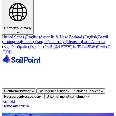
Germany
Germany
United States
(
English
)
Australia & New Zealand
(
English
)
Brazil
(
Português
)
France
(
Français
)
Germany
(
Deutsch
)
Latin America
(
Español
)
Spain
(
Español
)
台湾
(
繁體中文
)
日本
(
日本語
)
한국
(
한
국어
)
Plattform
Plattform
Lösungen
Lösungen
Services
Services
Ressourcen
Ressourcen
Unternehmen
Unternehmen
Kontakt
Demo anfordern
SailPoint-Plattform