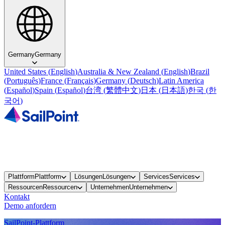
Germany
Germany
United States
(
English
)
Australia & New Zealand
(
English
)
Brazil
(
Português
)
France
(
Français
)
Germany
(
Deutsch
)
Latin America
(
Español
)
Spain
(
Español
)
台湾
(
繁體中文
)
日本
(
日本語
)
한국
(
한
국어
)
Plattform
Plattform
Lösungen
Lösungen
Services
Services
Ressourcen
Ressourcen
Unternehmen
Unternehmen
Kontakt
Demo anfordern
SailPoint-Plattform