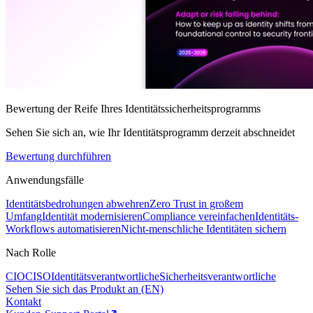
Bewertung der Reife Ihres Identitätssicherheitsprogramms
Sehen Sie sich an, wie Ihr Identitätsprogramm derzeit abschneidet
Bewertung durchführen
Anwendungsfälle
Identitätsbedrohungen abwehren
Zero Trust in großem
Umfang
Identität modernisieren
Compliance vereinfachen
Identitäts-
Workflows automatisieren
Nicht-menschliche Identitäten sichern
Nach Rolle
CIO
CISO
Identitätsverantwortliche
Sicherheitsverantwortliche
Sehen Sie sich das Produkt an (EN)
Kontakt