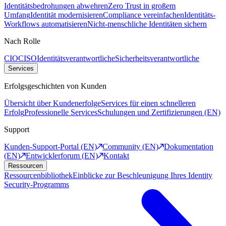
Identitätsbedrohungen abwehren
Zero Trust in großem
Umfang
Identität modernisieren
Compliance vereinfachen
Identitäts-
Workflows automatisieren
Nicht-menschliche Identitäten sichern
Nach Rolle
CIO
CISO
Identitätsverantwortliche
Sicherheitsverantwortliche
Services
Erfolgsgeschichten von Kunden
Übersicht über Kundenerfolge
Services für einen schnelleren
Erfolg
Professionelle Services
Schulungen und Zertifizierungen (EN)
Support
Kunden-Support-Portal (EN)
Community (EN)
Dokumentation
(EN)
Entwicklerforum (EN)
Kontakt
Ressourcen
Ressourcenbibliothek
Einblicke zur Beschleunigung Ihres Identity
Security-Programms