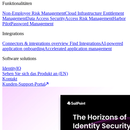
Funktionalitäten
Non-Employee Risk Management
Cloud Infrastructure Entitlement
Management
Data Access Security
Access Risk Management
Harbor
Pilot
Password Management
Integrations
Connectors & integrations overview
Find Integrations
AI-powered
application onboarding
Accelerated application management
Software solutions
IdentityIQ
Sehen Sie sich das Produkt an (EN)
Kontakt
Kunden-Support-Portal