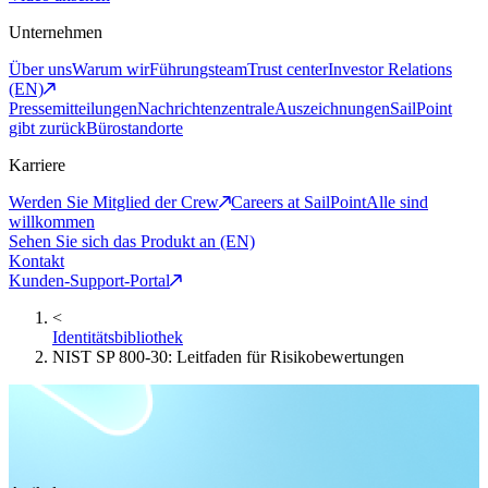
Unternehmen
Über uns
Warum wir
Führungsteam
Trust center
Investor Relations
(EN)
Pressemitteilungen
Nachrichtenzentrale
Auszeichnungen
SailPoint
gibt zurück
Bürostandorte
Karriere
Werden Sie Mitglied der Crew
Careers at SailPoint
Alle sind
willkommen
Sehen Sie sich das Produkt an (EN)
Kontakt
Kunden-Support-Portal
<
Identitätsbibliothek
NIST SP 800-30: Leitfaden für Risikobewertungen