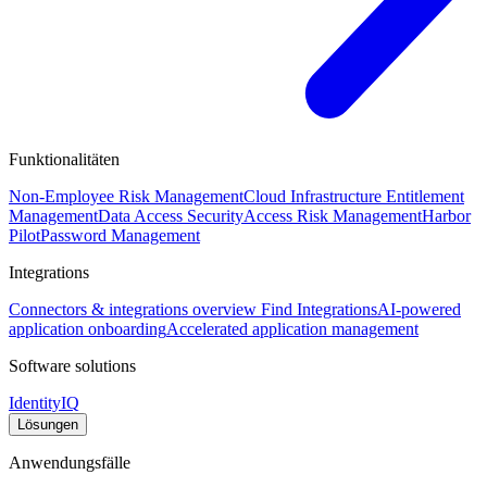
Funktionalitäten
Non-Employee Risk Management
Cloud Infrastructure Entitlement
Management
Data Access Security
Access Risk Management
Harbor
Pilot
Password Management
Integrations
Connectors & integrations overview
Find Integrations
AI-powered
application onboarding
Accelerated application management
Software solutions
IdentityIQ
Lösungen
Anwendungsfälle