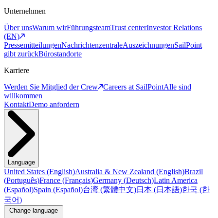
Unternehmen
Über uns
Warum wir
Führungsteam
Trust center
Investor Relations
(EN)
Pressemitteilungen
Nachrichtenzentrale
Auszeichnungen
SailPoint
gibt zurück
Bürostandorte
Karriere
Werden Sie Mitglied der Crew
Careers at SailPoint
Alle sind
willkommen
Kontakt
Demo anfordern
Language
United States
(
English
)
Australia & New Zealand
(
English
)
Brazil
(
Português
)
France
(
Français
)
Germany
(
Deutsch
)
Latin America
(
Español
)
Spain
(
Español
)
台湾
(
繁體中文
)
日本
(
日本語
)
한국
(
한
국어
)
Change language