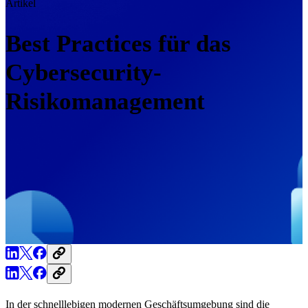
Artikel
Best Practices für das
Cybersecurity-
Risikomanagement
In der schnelllebigen modernen Geschäftsumgebung sind die