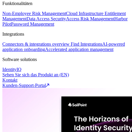
Funktionalitäten
Non-Employee Risk Management
Cloud Infrastructure Entitlement
Management
Data Access Security
Access Risk Management
Harbor
Pilot
Password Management
Integrations
Connectors & integrations overview
Find Integrations
AI-powered
application onboarding
Accelerated application management
Software solutions
IdentityIQ
Sehen Sie sich das Produkt an (EN)
Kontakt
Kunden-Support-Portal