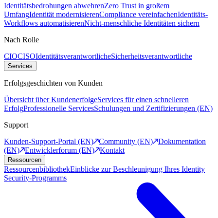
Identitätsbedrohungen abwehren
Zero Trust in großem
Umfang
Identität modernisieren
Compliance vereinfachen
Identitäts-
Workflows automatisieren
Nicht-menschliche Identitäten sichern
Nach Rolle
CIO
CISO
Identitätsverantwortliche
Sicherheitsverantwortliche
Services
Erfolgsgeschichten von Kunden
Übersicht über Kundenerfolge
Services für einen schnelleren
Erfolg
Professionelle Services
Schulungen und Zertifizierungen (EN)
Support
Kunden-Support-Portal (EN)
Community (EN)
Dokumentation
(EN)
Entwicklerforum (EN)
Kontakt
Ressourcen
Ressourcenbibliothek
Einblicke zur Beschleunigung Ihres Identity
Security-Programms