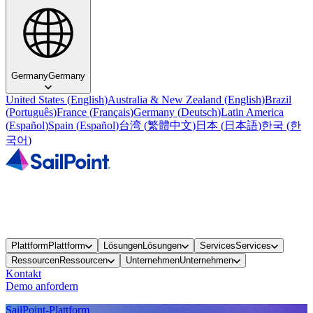
Germany
Germany
United States
(
English
)
Australia & New Zealand
(
English
)
Brazil
(
Português
)
France
(
Français
)
Germany
(
Deutsch
)
Latin America
(
Español
)
Spain
(
Español
)
台湾
(
繁體中文
)
日本
(
日本語
)
한국
(
한
국어
)
Plattform
Plattform
Lösungen
Lösungen
Services
Services
Ressourcen
Ressourcen
Unternehmen
Unternehmen
Kontakt
Demo anfordern
SailPoint-Plattform