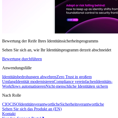
Bewertung der Reife Ihres Identitätssicherheitsprogramms
Sehen Sie sich an, wie Ihr Identitätsprogramm derzeit abschneidet
Bewertung durchführen
Anwendungsfälle
Identitätsbedrohungen abwehren
Zero Trust in großem
Umfang
Identität modernisieren
Compliance vereinfachen
Identitäts-
Workflows automatisieren
Nicht-menschliche Identitäten sichern
Nach Rolle
CIO
CISO
Identitätsverantwortliche
Sicherheitsverantwortliche
Sehen Sie sich das Produkt an (EN)
Kontakt