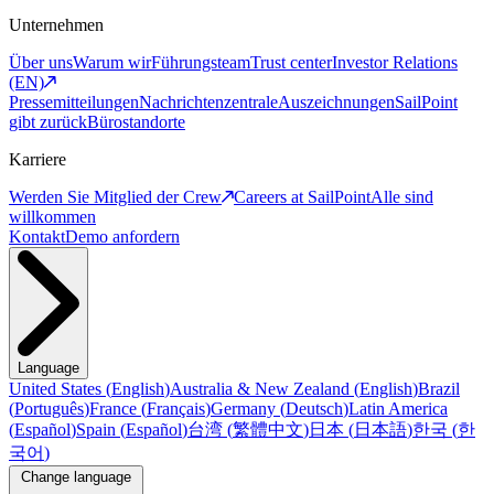
Unternehmen
Über uns
Warum wir
Führungsteam
Trust center
Investor Relations
(EN)
Pressemitteilungen
Nachrichtenzentrale
Auszeichnungen
SailPoint
gibt zurück
Bürostandorte
Karriere
Werden Sie Mitglied der Crew
Careers at SailPoint
Alle sind
willkommen
Kontakt
Demo anfordern
Language
United States
(
English
)
Australia & New Zealand
(
English
)
Brazil
(
Português
)
France
(
Français
)
Germany
(
Deutsch
)
Latin America
(
Español
)
Spain
(
Español
)
台湾
(
繁體中文
)
日本
(
日本語
)
한국
(
한
국어
)
Change language