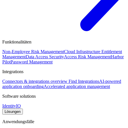
Funktionalitäten
Non-Employee Risk Management
Cloud Infrastructure Entitlement
Management
Data Access Security
Access Risk Management
Harbor
Pilot
Password Management
Integrations
Connectors & integrations overview
Find Integrations
AI-powered
application onboarding
Accelerated application management
Software solutions
IdentityIQ
Lösungen
Anwendungsfälle