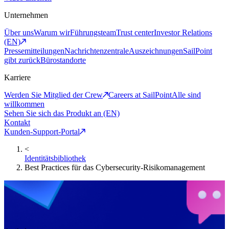
Unternehmen
Über uns
Warum wir
Führungsteam
Trust center
Investor Relations
(EN)
Pressemitteilungen
Nachrichtenzentrale
Auszeichnungen
SailPoint
gibt zurück
Bürostandorte
Karriere
Werden Sie Mitglied der Crew
Careers at SailPoint
Alle sind
willkommen
Sehen Sie sich das Produkt an (EN)
Kontakt
Kunden-Support-Portal
<
Identitätsbibliothek
Best Practices für das Cybersecurity-Risikomanagement