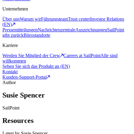
Unternehmen
Über uns
Warum wir
Führungsteam
Trust center
Investor Relations
(EN)
Pressemitteilungen
Nachrichtenzentrale
Auszeichnungen
SailPoint
gibt zurück
Bürostandorte
Karriere
Werden Sie Mitglied der Crew
Careers at SailPoint
Alle sind
willkommen
Sehen Sie sich das Produkt an (EN)
Kontakt
Kunden-Support-Portal
Author
Susie Spencer
SailPoint
Resources
Latest by
Susie Spencer