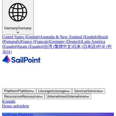
Germany
Germany
United States
(
English
)
Australia & New Zealand
(
English
)
Brazil
(
Português
)
France
(
Français
)
Germany
(
Deutsch
)
Latin America
(
Español
)
Spain
(
Español
)
台湾
(
繁體中文
)
日本
(
日本語
)
한국
(
한
국어
)
Plattform
Plattform
Lösungen
Lösungen
Services
Services
Ressourcen
Ressourcen
Unternehmen
Unternehmen
Kontakt
Demo anfordern
SailPoint-Plattform