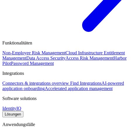
Funktionalitäten
Non-Employee Risk Management
Cloud Infrastructure Entitlement
Management
Data Access Security
Access Risk Management
Harbor
Pilot
Password Management
Integrations
Connectors & integrations overview
Find Integrations
AI-powered
application onboarding
Accelerated application management
Software solutions
IdentityIQ
Lösungen
Anwendungsfälle