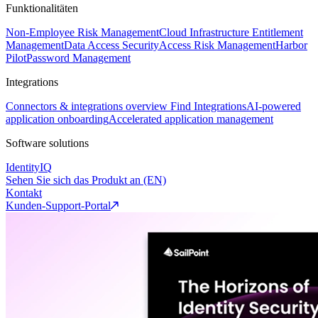
Funktionalitäten
Non-Employee Risk Management
Cloud Infrastructure Entitlement
Management
Data Access Security
Access Risk Management
Harbor
Pilot
Password Management
Integrations
Connectors & integrations overview
Find Integrations
AI-powered
application onboarding
Accelerated application management
Software solutions
IdentityIQ
Sehen Sie sich das Produkt an (EN)
Kontakt
Kunden-Support-Portal