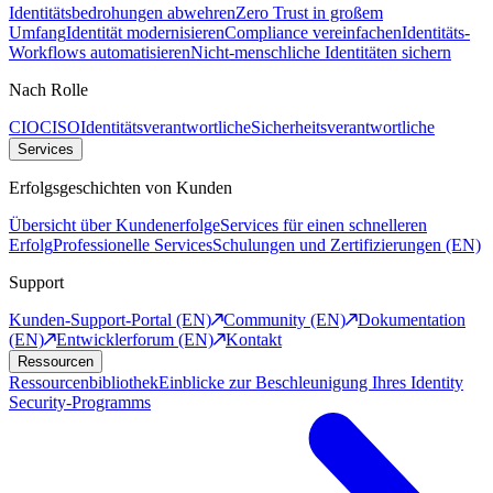
Identitätsbedrohungen abwehren
Zero Trust in großem
Umfang
Identität modernisieren
Compliance vereinfachen
Identitäts-
Workflows automatisieren
Nicht-menschliche Identitäten sichern
Nach Rolle
CIO
CISO
Identitätsverantwortliche
Sicherheitsverantwortliche
Services
Erfolgsgeschichten von Kunden
Übersicht über Kundenerfolge
Services für einen schnelleren
Erfolg
Professionelle Services
Schulungen und Zertifizierungen (EN)
Support
Kunden-Support-Portal (EN)
Community (EN)
Dokumentation
(EN)
Entwicklerforum (EN)
Kontakt
Ressourcen
Ressourcenbibliothek
Einblicke zur Beschleunigung Ihres Identity
Security-Programms