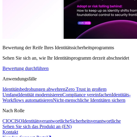
Bewertung der Reife Ihres Identitätssicherheitsprogramms
Sehen Sie sich an, wie Ihr Identitätsprogramm derzeit abschneidet
Bewertung durchführen
Anwendungsfälle
Identitätsbedrohungen abwehren
Zero Trust in großem
Umfang
Identität modernisieren
Compliance vereinfachen
Identitäts-
Workflows automatisieren
Nicht-menschliche Identitäten sichern
Nach Rolle
CIO
CISO
Identitätsverantwortliche
Sicherheitsverantwortliche
Sehen Sie sich das Produkt an (EN)
Kontakt