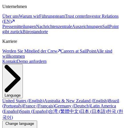
Unternehmen
Über uns
Warum wir
Führungsteam
Trust center
Investor Relations
(EN)
Pressemitteilungen
Nachrichtenzentrale
Auszeichnungen
SailPoint
gibt zurück
Bürostandorte
Karriere
Werden Sie Mitglied der Crew
Careers at SailPoint
Alle sind
willkommen
Kontakt
Demo anfordern
Language
United States
(
English
)
Australia & New Zealand
(
English
)
Brazil
(
Português
)
France
(
Français
)
Germany
(
Deutsch
)
Latin America
(
Español
)
Spain
(
Español
)
台湾
(
繁體中文
)
日本
(
日本語
)
한국
(
한
국어
)
Change language