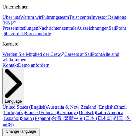
Unternehmen
Über uns
Warum wir
Führungsteam
Trust center
Investor Relations
(EN)
Pressemitteilungen
Nachrichtenzentrale
Auszeichnungen
SailPoint
gibt zurück
Bürostandorte
Karriere
Werden Sie Mitglied der Crew
Careers at SailPoint
Alle sind
willkommen
Kontakt
Demo anfordern
Language
United States
(
English
)
Australia & New Zealand
(
English
)
Brazil
(
Português
)
France
(
Français
)
Germany
(
Deutsch
)
Latin America
(
Español
)
Spain
(
Español
)
台湾
(
繁體中文
)
日本
(
日本語
)
한국
(
한
국어
)
Change language