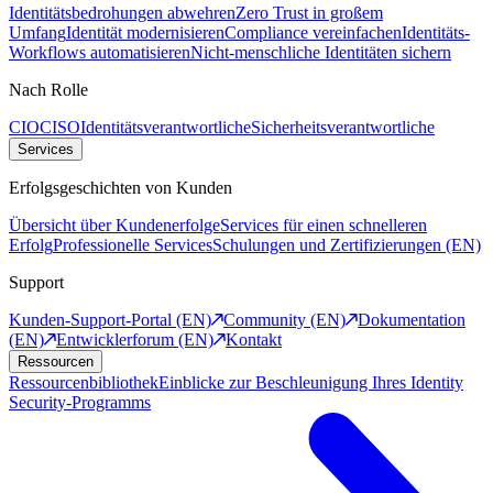
Identitätsbedrohungen abwehren
Zero Trust in großem
Umfang
Identität modernisieren
Compliance vereinfachen
Identitäts-
Workflows automatisieren
Nicht-menschliche Identitäten sichern
Nach Rolle
CIO
CISO
Identitätsverantwortliche
Sicherheitsverantwortliche
Services
Erfolgsgeschichten von Kunden
Übersicht über Kundenerfolge
Services für einen schnelleren
Erfolg
Professionelle Services
Schulungen und Zertifizierungen (EN)
Support
Kunden-Support-Portal (EN)
Community (EN)
Dokumentation
(EN)
Entwicklerforum (EN)
Kontakt
Ressourcen
Ressourcenbibliothek
Einblicke zur Beschleunigung Ihres Identity
Security-Programms