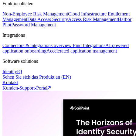
Funktionalitäten
Non-Employee Risk Management
Cloud Infrastructure Entitlement
Management
Data Access Security
Access Risk Management
Harbor
Pilot
Password Management
Integrations
Connectors & integrations overview
Find Integrations
AI-powered
application onboarding
Accelerated application management
Software solutions
IdentityIQ
Sehen Sie sich das Produkt an (EN)
Kontakt
Kunden-Support-Portal