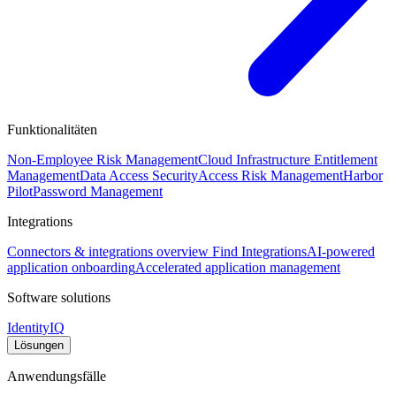
Funktionalitäten
Non-Employee Risk Management
Cloud Infrastructure Entitlement
Management
Data Access Security
Access Risk Management
Harbor
Pilot
Password Management
Integrations
Connectors & integrations overview
Find Integrations
AI-powered
application onboarding
Accelerated application management
Software solutions
IdentityIQ
Lösungen
Anwendungsfälle