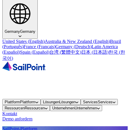
Germany
Germany
United States
(
English
)
Australia & New Zealand
(
English
)
Brazil
(
Português
)
France
(
Français
)
Germany
(
Deutsch
)
Latin America
(
Español
)
Spain
(
Español
)
台湾
(
繁體中文
)
日本
(
日本語
)
한국
(
한
국어
)
Plattform
Plattform
Lösungen
Lösungen
Services
Services
Ressourcen
Ressourcen
Unternehmen
Unternehmen
Kontakt
Demo anfordern
SailPoint-Plattform