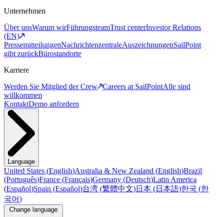
Unternehmen
Über uns
Warum wir
Führungsteam
Trust center
Investor Relations
(EN)
Pressemitteilungen
Nachrichtenzentrale
Auszeichnungen
SailPoint
gibt zurück
Bürostandorte
Karriere
Werden Sie Mitglied der Crew
Careers at SailPoint
Alle sind
willkommen
Kontakt
Demo anfordern
Language
United States
(
English
)
Australia & New Zealand
(
English
)
Brazil
(
Português
)
France
(
Français
)
Germany
(
Deutsch
)
Latin America
(
Español
)
Spain
(
Español
)
台湾
(
繁體中文
)
日本
(
日本語
)
한국
(
한
국어
)
Change language