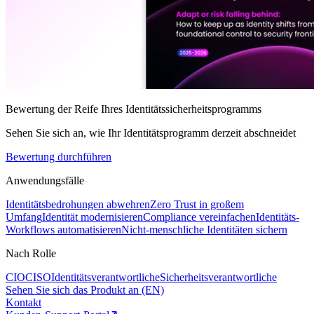
Bewertung der Reife Ihres Identitätssicherheitsprogramms
Sehen Sie sich an, wie Ihr Identitätsprogramm derzeit abschneidet
Bewertung durchführen
Anwendungsfälle
Identitätsbedrohungen abwehren
Zero Trust in großem
Umfang
Identität modernisieren
Compliance vereinfachen
Identitäts-
Workflows automatisieren
Nicht-menschliche Identitäten sichern
Nach Rolle
CIO
CISO
Identitätsverantwortliche
Sicherheitsverantwortliche
Sehen Sie sich das Produkt an (EN)
Kontakt