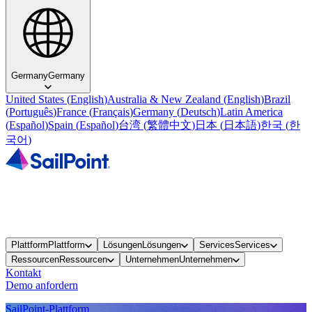
Germany
Germany
United States
(
English
)
Australia & New Zealand
(
English
)
Brazil
(
Português
)
France
(
Français
)
Germany
(
Deutsch
)
Latin America
(
Español
)
Spain
(
Español
)
台湾
(
繁體中文
)
日本
(
日本語
)
한국
(
한
국어
)
Plattform
Plattform
Lösungen
Lösungen
Services
Services
Ressourcen
Ressourcen
Unternehmen
Unternehmen
Kontakt
Demo anfordern
SailPoint-Plattform