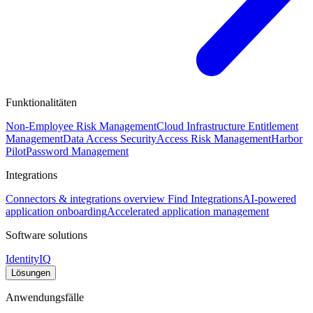
Funktionalitäten
Non-Employee Risk Management
Cloud Infrastructure Entitlement
Management
Data Access Security
Access Risk Management
Harbor
Pilot
Password Management
Integrations
Connectors & integrations overview
Find Integrations
AI-powered
application onboarding
Accelerated application management
Software solutions
IdentityIQ
Lösungen
Anwendungsfälle