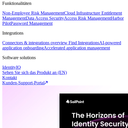
Funktionalitäten
Non-Employee Risk Management
Cloud Infrastructure Entitlement
Management
Data Access Security
Access Risk Management
Harbor
Pilot
Password Management
Integrations
Connectors & integrations overview
Find Integrations
AI-powered
application onboarding
Accelerated application management
Software solutions
IdentityIQ
Sehen Sie sich das Produkt an (EN)
Kontakt
Kunden-Support-Portal