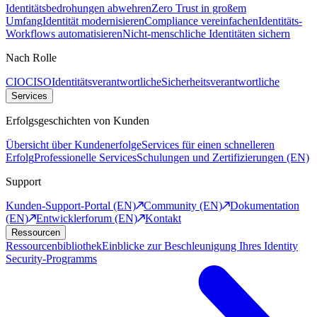
Identitätsbedrohungen abwehren
Zero Trust in großem
Umfang
Identität modernisieren
Compliance vereinfachen
Identitäts-
Workflows automatisieren
Nicht-menschliche Identitäten sichern
Nach Rolle
CIO
CISO
Identitätsverantwortliche
Sicherheitsverantwortliche
Services
Erfolgsgeschichten von Kunden
Übersicht über Kundenerfolge
Services für einen schnelleren
Erfolg
Professionelle Services
Schulungen und Zertifizierungen (EN)
Support
Kunden-Support-Portal (EN)
Community (EN)
Dokumentation
(EN)
Entwicklerforum (EN)
Kontakt
Ressourcen
Ressourcenbibliothek
Einblicke zur Beschleunigung Ihres Identity
Security-Programms