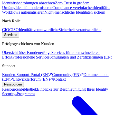
Identitätsbedrohungen abwehren
Zero Trust in großem
Umfang
Identität modernisieren
Compliance vereinfachen
Identitäts-
Workflows automatisieren
Nicht-menschliche Identitäten sichern
Nach Rolle
CIO
CISO
Identitätsverantwortliche
Sicherheitsverantwortliche
Services
Erfolgsgeschichten von Kunden
Übersicht über Kundenerfolge
Services für einen schnelleren
Erfolg
Professionelle Services
Schulungen und Zertifizierungen (EN)
Support
Kunden-Support-Portal (EN)
Community (EN)
Dokumentation
(EN)
Entwicklerforum (EN)
Kontakt
Ressourcen
Ressourcenbibliothek
Einblicke zur Beschleunigung Ihres Identity
Security-Programms