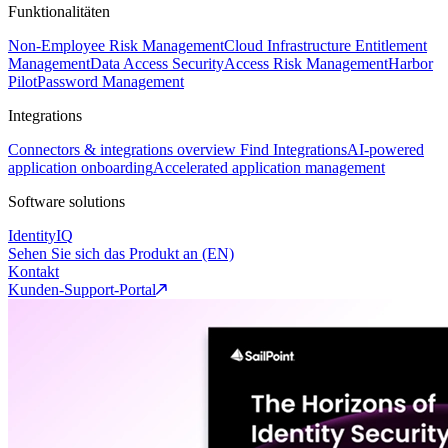
Funktionalitäten
Non-Employee Risk Management
Cloud Infrastructure Entitlement
Management
Data Access Security
Access Risk Management
Harbor
Pilot
Password Management
Integrations
Connectors & integrations overview
Find Integrations
AI-powered
application onboarding
Accelerated application management
Software solutions
IdentityIQ
Sehen Sie sich das Produkt an (EN)
Kontakt
Kunden-Support-Portal