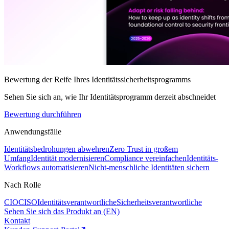
Bewertung der Reife Ihres Identitätssicherheitsprogramms
Sehen Sie sich an, wie Ihr Identitätsprogramm derzeit abschneidet
Bewertung durchführen
Anwendungsfälle
Identitätsbedrohungen abwehren
Zero Trust in großem
Umfang
Identität modernisieren
Compliance vereinfachen
Identitäts-
Workflows automatisieren
Nicht-menschliche Identitäten sichern
Nach Rolle
CIO
CISO
Identitätsverantwortliche
Sicherheitsverantwortliche
Sehen Sie sich das Produkt an (EN)
Kontakt