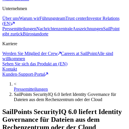
Unternehmen
Über uns
Warum wir
Führungsteam
Trust center
Investor Relations
(EN)
Pressemitteilungen
Nachrichtenzentrale
Auszeichnungen
SailPoint
gibt zurück
Bürostandorte
Karriere
Werden Sie Mitglied der Crew
Careers at SailPoint
Alle sind
willkommen
Sehen Sie sich das Produkt an (EN)
Kontakt
Kunden-Support-Portal
<
Pressemitteilungen
SailPoints SecurityIQ 6.0 liefert Identity Governance für
Dateien aus dem Rechenzentrum oder der Cloud
SailPoints SecurityIQ 6.0 liefert Identity
Governance für Dateien aus dem
Rechenzentrum oder der Cloud