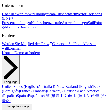
Unternehmen
Über uns
Warum wir
Führungsteam
Trust center
Investor Relations
(EN)
Pressemitteilungen
Nachrichtenzentrale
Auszeichnungen
SailPoint
gibt zurück
Bürostandorte
Karriere
Werden Sie Mitglied der Crew
Careers at SailPoint
Alle sind
willkommen
Kontakt
Demo anfordern
Language
United States
(
English
)
Australia & New Zealand
(
English
)
Brazil
(
Português
)
France
(
Français
)
Germany
(
Deutsch
)
Latin America
(
Español
)
Spain
(
Español
)
台湾
(
繁體中文
)
日本
(
日本語
)
한국
(
한
국어
)
Change language