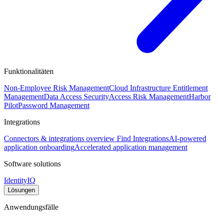
Funktionalitäten
Non-Employee Risk Management
Cloud Infrastructure Entitlement
Management
Data Access Security
Access Risk Management
Harbor
Pilot
Password Management
Integrations
Connectors & integrations overview
Find Integrations
AI-powered
application onboarding
Accelerated application management
Software solutions
IdentityIQ
Lösungen
Anwendungsfälle