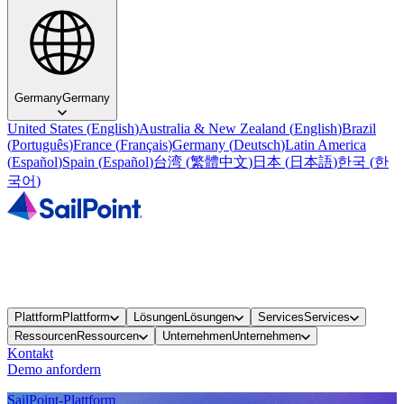
Germany
Germany
United States
(
English
)
Australia & New Zealand
(
English
)
Brazil
(
Português
)
France
(
Français
)
Germany
(
Deutsch
)
Latin America
(
Español
)
Spain
(
Español
)
台湾
(
繁體中文
)
日本
(
日本語
)
한국
(
한
국어
)
Plattform
Plattform
Lösungen
Lösungen
Services
Services
Ressourcen
Ressourcen
Unternehmen
Unternehmen
Kontakt
Demo anfordern
SailPoint-Plattform