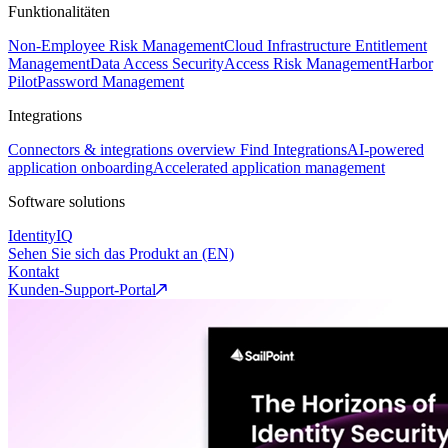
Funktionalitäten
Non-Employee Risk Management
Cloud Infrastructure Entitlement
Management
Data Access Security
Access Risk Management
Harbor
Pilot
Password Management
Integrations
Connectors & integrations overview
Find Integrations
AI-powered
application onboarding
Accelerated application management
Software solutions
IdentityIQ
Sehen Sie sich das Produkt an (EN)
Kontakt
Kunden-Support-Portal