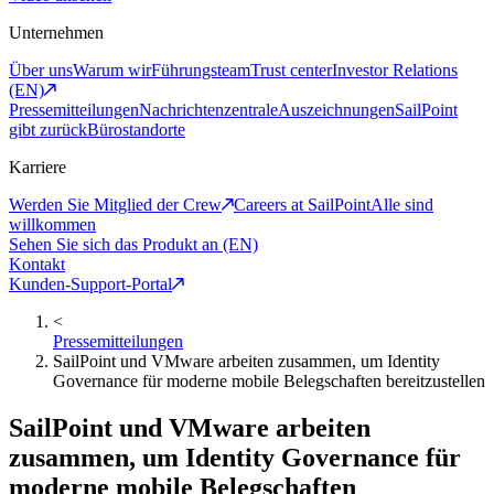
Unternehmen
Über uns
Warum wir
Führungsteam
Trust center
Investor Relations
(EN)
Pressemitteilungen
Nachrichtenzentrale
Auszeichnungen
SailPoint
gibt zurück
Bürostandorte
Karriere
Werden Sie Mitglied der Crew
Careers at SailPoint
Alle sind
willkommen
Sehen Sie sich das Produkt an (EN)
Kontakt
Kunden-Support-Portal
<
Pressemitteilungen
SailPoint und VMware arbeiten zusammen, um Identity
Governance für moderne mobile Belegschaften bereitzustellen
SailPoint und VMware arbeiten
zusammen, um Identity Governance für
moderne mobile Belegschaften