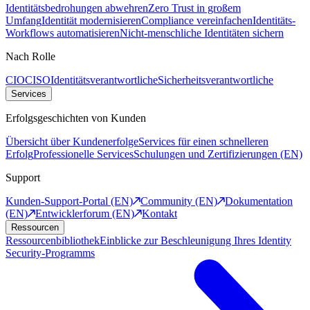
Identitätsbedrohungen abwehren
Zero Trust in großem
Umfang
Identität modernisieren
Compliance vereinfachen
Identitäts-
Workflows automatisieren
Nicht-menschliche Identitäten sichern
Nach Rolle
CIO
CISO
Identitätsverantwortliche
Sicherheitsverantwortliche
Services
Erfolgsgeschichten von Kunden
Übersicht über Kundenerfolge
Services für einen schnelleren
Erfolg
Professionelle Services
Schulungen und Zertifizierungen (EN)
Support
Kunden-Support-Portal (EN)
Community (EN)
Dokumentation
(EN)
Entwicklerforum (EN)
Kontakt
Ressourcen
Ressourcenbibliothek
Einblicke zur Beschleunigung Ihres Identity
Security-Programms