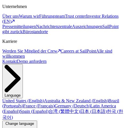
Unternehmen
Über uns
Warum wir
Führungsteam
Trust center
Investor Relations
(EN)
Pressemitteilungen
Nachrichtenzentrale
Auszeichnungen
SailPoint
gibt zurück
Bürostandorte
Karriere
Werden Sie Mitglied der Crew
Careers at SailPoint
Alle sind
willkommen
Kontakt
Demo anfordern
Language
United States
(
English
)
Australia & New Zealand
(
English
)
Brazil
(
Português
)
France
(
Français
)
Germany
(
Deutsch
)
Latin America
(
Español
)
Spain
(
Español
)
台湾
(
繁體中文
)
日本
(
日本語
)
한국
(
한
국어
)
Change language