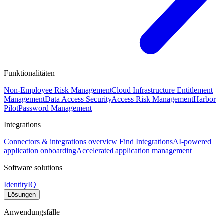
Funktionalitäten
Non-Employee Risk Management
Cloud Infrastructure Entitlement
Management
Data Access Security
Access Risk Management
Harbor
Pilot
Password Management
Integrations
Connectors & integrations overview
Find Integrations
AI-powered
application onboarding
Accelerated application management
Software solutions
IdentityIQ
Lösungen
Anwendungsfälle