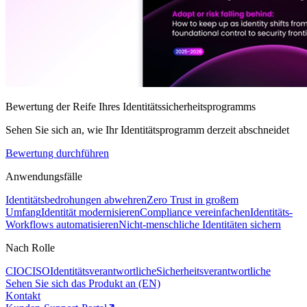
Bewertung der Reife Ihres Identitätssicherheitsprogramms
Sehen Sie sich an, wie Ihr Identitätsprogramm derzeit abschneidet
Bewertung durchführen
Anwendungsfälle
Identitätsbedrohungen abwehren
Zero Trust in großem
Umfang
Identität modernisieren
Compliance vereinfachen
Identitäts-
Workflows automatisieren
Nicht-menschliche Identitäten sichern
Nach Rolle
CIO
CISO
Identitätsverantwortliche
Sicherheitsverantwortliche
Sehen Sie sich das Produkt an (EN)
Kontakt