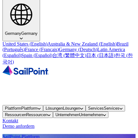
Germany
Germany
United States
(
English
)
Australia & New Zealand
(
English
)
Brazil
(
Português
)
France
(
Français
)
Germany
(
Deutsch
)
Latin America
(
Español
)
Spain
(
Español
)
台湾
(
繁體中文
)
日本
(
日本語
)
한국
(
한
국어
)
Plattform
Plattform
Lösungen
Lösungen
Services
Services
Ressourcen
Ressourcen
Unternehmen
Unternehmen
Kontakt
Demo anfordern
SailPoint-Plattform