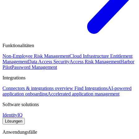
Funktionalitäten
Non-Employee Risk Management
Cloud Infrastructure Entitlement
Management
Data Access Security
Access Risk Management
Harbor
Pilot
Password Management
Integrations
Connectors & integrations overview
Find Integrations
AI-powered
application onboarding
Accelerated application management
Software solutions
IdentityIQ
Lösungen
Anwendungsfälle