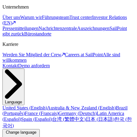
Unternehmen
Über uns
Warum wir
Führungsteam
Trust center
Investor Relations
(EN)
Pressemitteilungen
Nachrichtenzentrale
Auszeichnungen
SailPoint
gibt zurück
Bürostandorte
Karriere
Werden Sie Mitglied der Crew
Careers at SailPoint
Alle sind
willkommen
Kontakt
Demo anfordern
Language
United States
(
English
)
Australia & New Zealand
(
English
)
Brazil
(
Português
)
France
(
Français
)
Germany
(
Deutsch
)
Latin America
(
Español
)
Spain
(
Español
)
台湾
(
繁體中文
)
日本
(
日本語
)
한국
(
한
국어
)
Change language