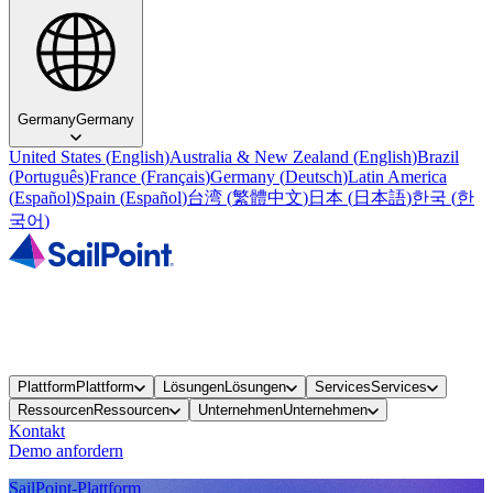
Germany
Germany
United States
(
English
)
Australia & New Zealand
(
English
)
Brazil
(
Português
)
France
(
Français
)
Germany
(
Deutsch
)
Latin America
(
Español
)
Spain
(
Español
)
台湾
(
繁體中文
)
日本
(
日本語
)
한국
(
한
국어
)
Plattform
Plattform
Lösungen
Lösungen
Services
Services
Ressourcen
Ressourcen
Unternehmen
Unternehmen
Kontakt
Demo anfordern
SailPoint-Plattform