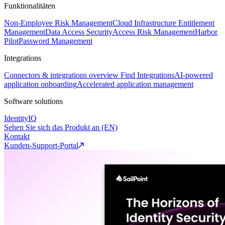
Funktionalitäten
Non-Employee Risk Management
Cloud Infrastructure Entitlement
Management
Data Access Security
Access Risk Management
Harbor
Pilot
Password Management
Integrations
Connectors & integrations overview
Find Integrations
AI-powered
application onboarding
Accelerated application management
Software solutions
IdentityIQ
Sehen Sie sich das Produkt an (EN)
Kontakt
Kunden-Support-Portal