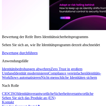
Bewertung der Reife Ihres Identitätssicherheitsprogramms
Sehen Sie sich an, wie Ihr Identitätsprogramm derzeit abschneidet
Bewertung durchführen
Anwendungsfälle
Identitätsbedrohungen abwehren
Zero Trust in großem
Umfang
Identität modernisieren
Compliance vereinfachen
Identitäts-
Workflows automatisieren
Nicht-menschliche Identitäten sichern
Nach Rolle
CIO
CISO
Identitätsverantwortliche
Sicherheitsverantwortliche
Sehen Sie sich das Produkt an (EN)
Kontakt