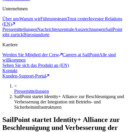
Unternehmen
Über uns
Warum wir
Führungsteam
Trust center
Investor Relations
(EN)
Pressemitteilungen
Nachrichtenzentrale
Auszeichnungen
SailPoint
gibt zurück
Bürostandorte
Karriere
Werden Sie Mitglied der Crew
Careers at SailPoint
Alle sind
willkommen
Sehen Sie sich das Produkt an (EN)
Kontakt
Kunden-Support-Portal
<
Pressemitteilungen
SailPoint startet Identity+ Alliance zur Beschleunigung und
Verbesserung der Integration mit Betriebs- und
Sicherheitsinfrastrukturen
SailPoint startet Identity+ Alliance zur
Beschleunigung und Verbesserung der