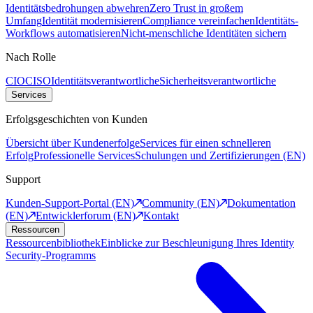
Identitätsbedrohungen abwehren
Zero Trust in großem
Umfang
Identität modernisieren
Compliance vereinfachen
Identitäts-
Workflows automatisieren
Nicht-menschliche Identitäten sichern
Nach Rolle
CIO
CISO
Identitätsverantwortliche
Sicherheitsverantwortliche
Services
Erfolgsgeschichten von Kunden
Übersicht über Kundenerfolge
Services für einen schnelleren
Erfolg
Professionelle Services
Schulungen und Zertifizierungen (EN)
Support
Kunden-Support-Portal (EN)
Community (EN)
Dokumentation
(EN)
Entwicklerforum (EN)
Kontakt
Ressourcen
Ressourcenbibliothek
Einblicke zur Beschleunigung Ihres Identity
Security-Programms