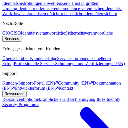
Identitätsbedrohungen abwehren
Zero Trust in großem
Umfang
Identität modernisieren
Compliance vereinfachen
Identitäts-
Workflows automatisieren
Nicht-menschliche Identitäten sichern
Nach Rolle
CIO
CISO
Identitätsverantwortliche
Sicherheitsverantwortliche
Services
Erfolgsgeschichten von Kunden
Übersicht über Kundenerfolge
Services für einen schnelleren
Erfolg
Professionelle Services
Schulungen und Zertifizierungen (EN)
Support
Kunden-Support-Portal (EN)
Community (EN)
Dokumentation
(EN)
Entwicklerforum (EN)
Kontakt
Ressourcen
Ressourcenbibliothek
Einblicke zur Beschleunigung Ihres Identity
Security-Programms