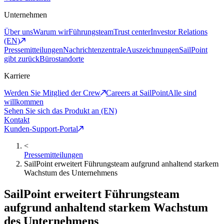
Unternehmen
Über uns
Warum wir
Führungsteam
Trust center
Investor Relations
(EN)
Pressemitteilungen
Nachrichtenzentrale
Auszeichnungen
SailPoint
gibt zurück
Bürostandorte
Karriere
Werden Sie Mitglied der Crew
Careers at SailPoint
Alle sind
willkommen
Sehen Sie sich das Produkt an (EN)
Kontakt
Kunden-Support-Portal
<
Pressemitteilungen
SailPoint erweitert Führungsteam aufgrund anhaltend starkem
Wachstum des Unternehmens
SailPoint erweitert Führungsteam
aufgrund anhaltend starkem Wachstum
des Unternehmens