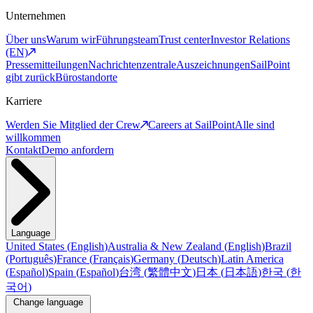
Unternehmen
Über uns
Warum wir
Führungsteam
Trust center
Investor Relations
(EN)
Pressemitteilungen
Nachrichtenzentrale
Auszeichnungen
SailPoint
gibt zurück
Bürostandorte
Karriere
Werden Sie Mitglied der Crew
Careers at SailPoint
Alle sind
willkommen
Kontakt
Demo anfordern
Language
United States
(
English
)
Australia & New Zealand
(
English
)
Brazil
(
Português
)
France
(
Français
)
Germany
(
Deutsch
)
Latin America
(
Español
)
Spain
(
Español
)
台湾
(
繁體中文
)
日本
(
日本語
)
한국
(
한
국어
)
Change language