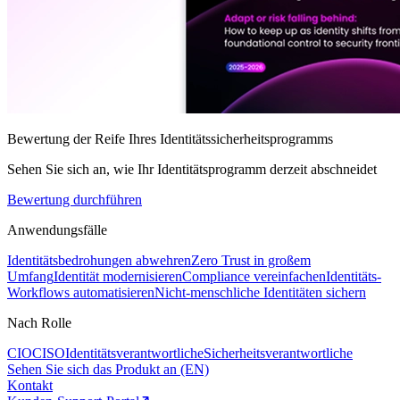
Bewertung der Reife Ihres Identitätssicherheitsprogramms
Sehen Sie sich an, wie Ihr Identitätsprogramm derzeit abschneidet
Bewertung durchführen
Anwendungsfälle
Identitätsbedrohungen abwehren
Zero Trust in großem
Umfang
Identität modernisieren
Compliance vereinfachen
Identitäts-
Workflows automatisieren
Nicht-menschliche Identitäten sichern
Nach Rolle
CIO
CISO
Identitätsverantwortliche
Sicherheitsverantwortliche
Sehen Sie sich das Produkt an (EN)
Kontakt