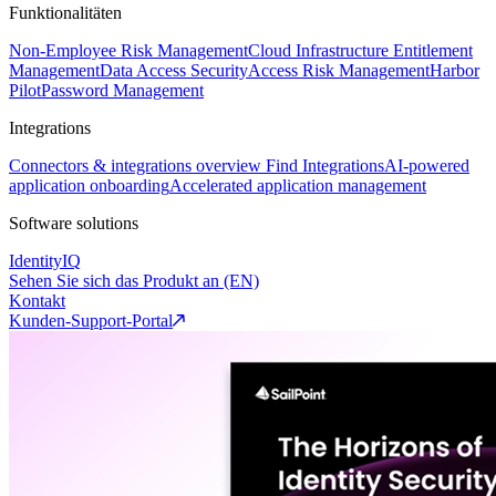
Funktionalitäten
Non-Employee Risk Management
Cloud Infrastructure Entitlement
Management
Data Access Security
Access Risk Management
Harbor
Pilot
Password Management
Integrations
Connectors & integrations overview
Find Integrations
AI-powered
application onboarding
Accelerated application management
Software solutions
IdentityIQ
Sehen Sie sich das Produkt an (EN)
Kontakt
Kunden-Support-Portal