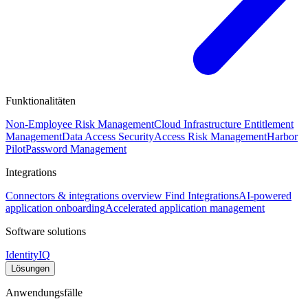
Funktionalitäten
Non-Employee Risk Management
Cloud Infrastructure Entitlement
Management
Data Access Security
Access Risk Management
Harbor
Pilot
Password Management
Integrations
Connectors & integrations overview
Find Integrations
AI-powered
application onboarding
Accelerated application management
Software solutions
IdentityIQ
Lösungen
Anwendungsfälle