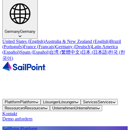
Germany
Germany
United States
(
English
)
Australia & New Zealand
(
English
)
Brazil
(
Português
)
France
(
Français
)
Germany
(
Deutsch
)
Latin America
(
Español
)
Spain
(
Español
)
台湾
(
繁體中文
)
日本
(
日本語
)
한국
(
한
국어
)
Plattform
Plattform
Lösungen
Lösungen
Services
Services
Ressourcen
Ressourcen
Unternehmen
Unternehmen
Kontakt
Demo anfordern
SailPoint-Plattform