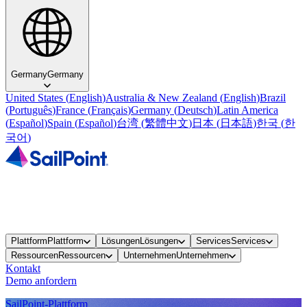
Germany
Germany
United States
(
English
)
Australia & New Zealand
(
English
)
Brazil
(
Português
)
France
(
Français
)
Germany
(
Deutsch
)
Latin America
(
Español
)
Spain
(
Español
)
台湾
(
繁體中文
)
日本
(
日本語
)
한국
(
한
국어
)
Plattform
Plattform
Lösungen
Lösungen
Services
Services
Ressourcen
Ressourcen
Unternehmen
Unternehmen
Kontakt
Demo anfordern
SailPoint-Plattform