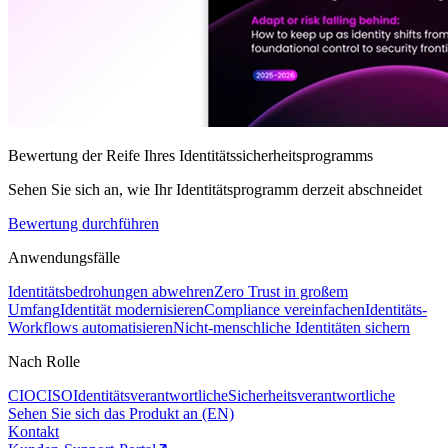
Bewertung der Reife Ihres Identitätssicherheitsprogramms
Sehen Sie sich an, wie Ihr Identitätsprogramm derzeit abschneidet
Bewertung durchführen
Anwendungsfälle
Identitätsbedrohungen abwehren
Zero Trust in großem
Umfang
Identität modernisieren
Compliance vereinfachen
Identitäts-
Workflows automatisieren
Nicht-menschliche Identitäten sichern
Nach Rolle
CIO
CISO
Identitätsverantwortliche
Sicherheitsverantwortliche
Sehen Sie sich das Produkt an (EN)
Kontakt