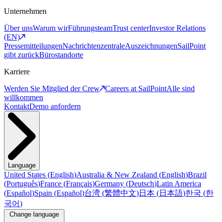
Unternehmen
Über uns
Warum wir
Führungsteam
Trust center
Investor Relations
(EN)
Pressemitteilungen
Nachrichtenzentrale
Auszeichnungen
SailPoint
gibt zurück
Bürostandorte
Karriere
Werden Sie Mitglied der Crew
Careers at SailPoint
Alle sind
willkommen
Kontakt
Demo anfordern
Language
United States
(
English
)
Australia & New Zealand
(
English
)
Brazil
(
Português
)
France
(
Français
)
Germany
(
Deutsch
)
Latin America
(
Español
)
Spain
(
Español
)
台湾
(
繁體中文
)
日本
(
日本語
)
한국
(
한
국어
)
Change language