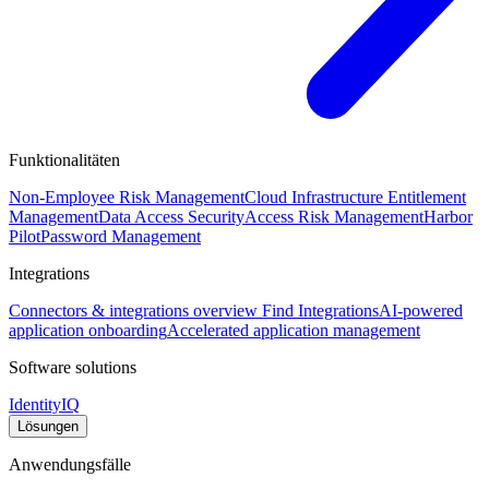
Funktionalitäten
Non-Employee Risk Management
Cloud Infrastructure Entitlement
Management
Data Access Security
Access Risk Management
Harbor
Pilot
Password Management
Integrations
Connectors & integrations overview
Find Integrations
AI-powered
application onboarding
Accelerated application management
Software solutions
IdentityIQ
Lösungen
Anwendungsfälle