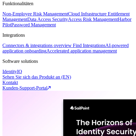
Funktionalitäten
Non-Employee Risk Management
Cloud Infrastructure Entitlement
Management
Data Access Security
Access Risk Management
Harbor
Pilot
Password Management
Integrations
Connectors & integrations overview
Find Integrations
AI-powered
application onboarding
Accelerated application management
Software solutions
IdentityIQ
Sehen Sie sich das Produkt an (EN)
Kontakt
Kunden-Support-Portal