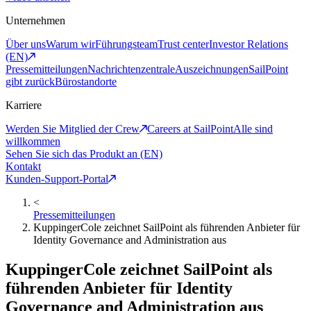
Unternehmen
Über uns
Warum wir
Führungsteam
Trust center
Investor Relations
(EN)
Pressemitteilungen
Nachrichtenzentrale
Auszeichnungen
SailPoint
gibt zurück
Bürostandorte
Karriere
Werden Sie Mitglied der Crew
Careers at SailPoint
Alle sind
willkommen
Sehen Sie sich das Produkt an (EN)
Kontakt
Kunden-Support-Portal
<
Pressemitteilungen
KuppingerCole zeichnet SailPoint als führenden Anbieter für
Identity Governance and Administration aus
KuppingerCole zeichnet SailPoint als
führenden Anbieter für Identity
Governance and Administration aus