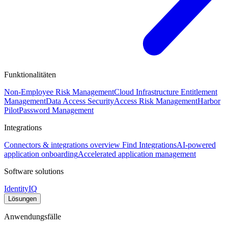
Funktionalitäten
Non-Employee Risk Management
Cloud Infrastructure Entitlement
Management
Data Access Security
Access Risk Management
Harbor
Pilot
Password Management
Integrations
Connectors & integrations overview
Find Integrations
AI-powered
application onboarding
Accelerated application management
Software solutions
IdentityIQ
Lösungen
Anwendungsfälle