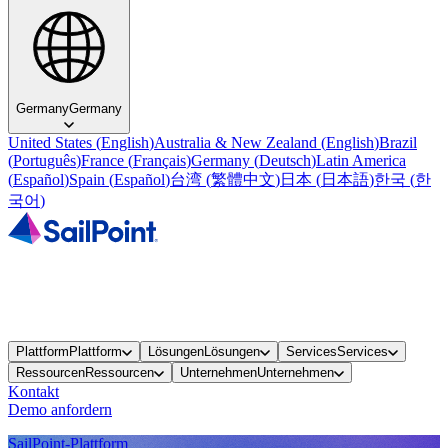
Germany
Germany
United States
(
English
)
Australia & New Zealand
(
English
)
Brazil
(
Português
)
France
(
Français
)
Germany
(
Deutsch
)
Latin America
(
Español
)
Spain
(
Español
)
台湾
(
繁體中文
)
日本
(
日本語
)
한국
(
한
국어
)
Plattform
Plattform
Lösungen
Lösungen
Services
Services
Ressourcen
Ressourcen
Unternehmen
Unternehmen
Kontakt
Demo anfordern
SailPoint-Plattform