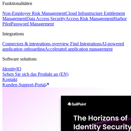
Funktionalitäten
Non-Employee Risk Management
Cloud Infrastructure Entitlement
Management
Data Access Security
Access Risk Management
Harbor
Pilot
Password Management
Integrations
Connectors & integrations overview
Find Integrations
AI-powered
application onboarding
Accelerated application management
Software solutions
IdentityIQ
Sehen Sie sich das Produkt an (EN)
Kontakt
Kunden-Support-Portal