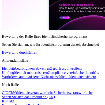
Bewertung der Reife Ihres Identitätssicherheitsprogramms
Sehen Sie sich an, wie Ihr Identitätsprogramm derzeit abschneidet
Bewertung durchführen
Anwendungsfälle
Identitätsbedrohungen abwehren
Zero Trust in großem
Umfang
Identität modernisieren
Compliance vereinfachen
Identitäts-
Workflows automatisieren
Nicht-menschliche Identitäten sichern
Nach Rolle
CIO
CISO
Identitätsverantwortliche
Sicherheitsverantwortliche
Sehen Sie sich das Produkt an (EN)
Kontakt