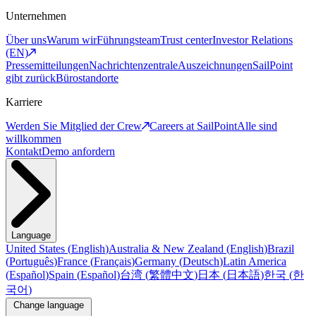
Unternehmen
Über uns
Warum wir
Führungsteam
Trust center
Investor Relations
(EN)
Pressemitteilungen
Nachrichtenzentrale
Auszeichnungen
SailPoint
gibt zurück
Bürostandorte
Karriere
Werden Sie Mitglied der Crew
Careers at SailPoint
Alle sind
willkommen
Kontakt
Demo anfordern
Language
United States
(
English
)
Australia & New Zealand
(
English
)
Brazil
(
Português
)
France
(
Français
)
Germany
(
Deutsch
)
Latin America
(
Español
)
Spain
(
Español
)
台湾
(
繁體中文
)
日本
(
日本語
)
한국
(
한
국어
)
Change language