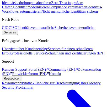
Identitätsbedrohungen abwehren
Zero Trust in großem
Umfang
Identität modernisieren
Compliance vereinfachen
Identitäts-
Workflows automatisieren
Nicht-menschliche Identitäten sichern
Nach Rolle
CIO
CISO
Identitätsverantwortliche
Sicherheitsverantwortliche
Services
Erfolgsgeschichten von Kunden
Übersicht über Kundenerfolge
Services für einen schnelleren
Erfolg
Professionelle Services
Schulungen und Zertifizierungen (EN)
Support
Kunden-Support-Portal (EN)
Community (EN)
Dokumentation
(EN)
Entwicklerforum (EN)
Kontakt
Ressourcen
Ressourcenbibliothek
Einblicke zur Beschleunigung Ihres Identity
Security-Programms