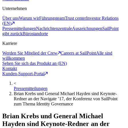
Unternehmen
Über uns
Warum wir
Führungsteam
Trust center
Investor Relations
(EN)
Pressemitteilungen
Nachrichtenzentrale
Auszeichnungen
SailPoint
gibt zurück
Bürostandorte
Karriere
Werden Sie Mitglied der Crew
Careers at SailPoint
Alle sind
willkommen
Sehen Sie sich das Produkt an (EN)
Kontakt
Kunden-Support-Portal
<
Pressemitteilungen
Brian Krebs und General Michael Hayden sind Keynote-
Redner an der Navigate ’17, der Konferenz von SailPoint
zum Thema Identity Governance
Brian Krebs und General Michael
Hayden sind Keynote-Redner an der