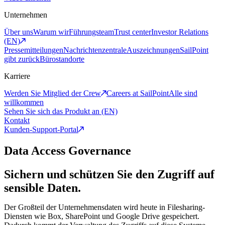
Unternehmen
Über uns
Warum wir
Führungsteam
Trust center
Investor Relations
(EN)
Pressemitteilungen
Nachrichtenzentrale
Auszeichnungen
SailPoint
gibt zurück
Bürostandorte
Karriere
Werden Sie Mitglied der Crew
Careers at SailPoint
Alle sind
willkommen
Sehen Sie sich das Produkt an (EN)
Kontakt
Kunden-Support-Portal
Data Access Governance
Sichern und schützen Sie den Zugriff auf
sensible Daten.
Der Großteil der Unternehmensdaten wird heute in Filesharing-
Diensten wie Box, SharePoint und Google Drive gespeichert.