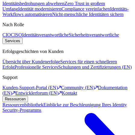
Identitätsbedrohungen abwehren
Zero Trust in großem
Umfang
Identität modernisieren
Compliance vereinfachen
Identitäts-
Workflows automatisieren
Nicht-menschliche Identitäten sichern
Nach Rolle
CIO
CISO
Identitätsverantwortliche
Sicherheitsverantwortliche
Services
Erfolgsgeschichten von Kunden
Übersicht über Kundenerfolge
Services für einen schnelleren
Erfolg
Professionelle Services
Schulungen und Zertifizierungen (EN)
Support
Kunden-Support-Portal (EN)
Community (EN)
Dokumentation
(EN)
Entwicklerforum (EN)
Kontakt
Ressourcen
Ressourcenbibliothek
Einblicke zur Beschleunigung Ihres Identity
Security-Programms