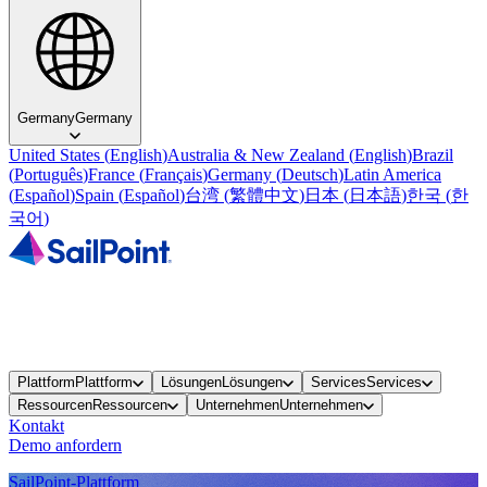
Germany
Germany
United States
(
English
)
Australia & New Zealand
(
English
)
Brazil
(
Português
)
France
(
Français
)
Germany
(
Deutsch
)
Latin America
(
Español
)
Spain
(
Español
)
台湾
(
繁體中文
)
日本
(
日本語
)
한국
(
한
국어
)
Plattform
Plattform
Lösungen
Lösungen
Services
Services
Ressourcen
Ressourcen
Unternehmen
Unternehmen
Kontakt
Demo anfordern
SailPoint-Plattform