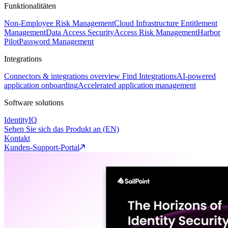
Funktionalitäten
Non-Employee Risk Management
Cloud Infrastructure Entitlement
Management
Data Access Security
Access Risk Management
Harbor
Pilot
Password Management
Integrations
Connectors & integrations overview
Find Integrations
AI-powered
application onboarding
Accelerated application management
Software solutions
IdentityIQ
Sehen Sie sich das Produkt an (EN)
Kontakt
Kunden-Support-Portal