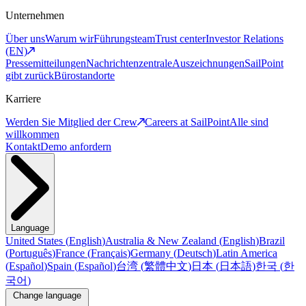
Unternehmen
Über uns
Warum wir
Führungsteam
Trust center
Investor Relations
(EN)
Pressemitteilungen
Nachrichtenzentrale
Auszeichnungen
SailPoint
gibt zurück
Bürostandorte
Karriere
Werden Sie Mitglied der Crew
Careers at SailPoint
Alle sind
willkommen
Kontakt
Demo anfordern
Language
United States
(
English
)
Australia & New Zealand
(
English
)
Brazil
(
Português
)
France
(
Français
)
Germany
(
Deutsch
)
Latin America
(
Español
)
Spain
(
Español
)
台湾
(
繁體中文
)
日本
(
日本語
)
한국
(
한
국어
)
Change language