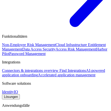
Funktionalitäten
Non-Employee Risk Management
Cloud Infrastructure Entitlement
Management
Data Access Security
Access Risk Management
Harbor
Pilot
Password Management
Integrations
Connectors & integrations overview
Find Integrations
AI-powered
application onboarding
Accelerated application management
Software solutions
IdentityIQ
Lösungen
Anwendungsfälle