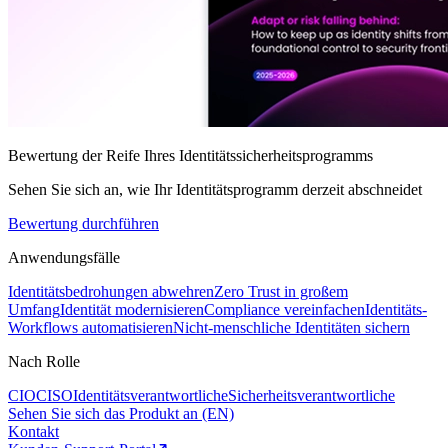
Bewertung der Reife Ihres Identitätssicherheitsprogramms
Sehen Sie sich an, wie Ihr Identitätsprogramm derzeit abschneidet
Bewertung durchführen
Anwendungsfälle
Identitätsbedrohungen abwehren
Zero Trust in großem
Umfang
Identität modernisieren
Compliance vereinfachen
Identitäts-
Workflows automatisieren
Nicht-menschliche Identitäten sichern
Nach Rolle
CIO
CISO
Identitätsverantwortliche
Sicherheitsverantwortliche
Sehen Sie sich das Produkt an (EN)
Kontakt