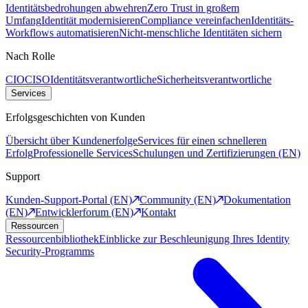
Identitätsbedrohungen abwehren
Zero Trust in großem
Umfang
Identität modernisieren
Compliance vereinfachen
Identitäts-
Workflows automatisieren
Nicht-menschliche Identitäten sichern
Nach Rolle
CIO
CISO
Identitätsverantwortliche
Sicherheitsverantwortliche
Services
Erfolgsgeschichten von Kunden
Übersicht über Kundenerfolge
Services für einen schnelleren
Erfolg
Professionelle Services
Schulungen und Zertifizierungen (EN)
Support
Kunden-Support-Portal (EN)
Community (EN)
Dokumentation
(EN)
Entwicklerforum (EN)
Kontakt
Ressourcen
Ressourcenbibliothek
Einblicke zur Beschleunigung Ihres Identity
Security-Programms