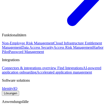
Funktionalitäten
Non-Employee Risk Management
Cloud Infrastructure Entitlement
Management
Data Access Security
Access Risk Management
Harbor
Pilot
Password Management
Integrations
Connectors & integrations overview
Find Integrations
AI-powered
application onboarding
Accelerated application management
Software solutions
IdentityIQ
Lösungen
Anwendungsfälle