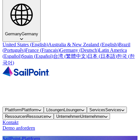
Germany
Germany
United States
(
English
)
Australia & New Zealand
(
English
)
Brazil
(
Português
)
France
(
Français
)
Germany
(
Deutsch
)
Latin America
(
Español
)
Spain
(
Español
)
台湾
(
繁體中文
)
日本
(
日本語
)
한국
(
한
국어
)
Plattform
Plattform
Lösungen
Lösungen
Services
Services
Ressourcen
Ressourcen
Unternehmen
Unternehmen
Kontakt
Demo anfordern
SailPoint-Plattform