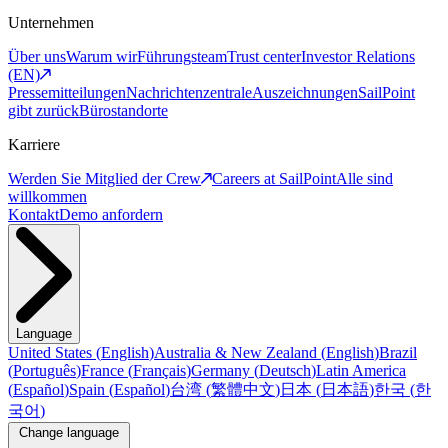
Unternehmen
Über uns
Warum wir
Führungsteam
Trust center
Investor Relations
(EN)
Pressemitteilungen
Nachrichtenzentrale
Auszeichnungen
SailPoint
gibt zurück
Bürostandorte
Karriere
Werden Sie Mitglied der Crew
Careers at SailPoint
Alle sind
willkommen
Kontakt
Demo anfordern
Language
United States
(
English
)
Australia & New Zealand
(
English
)
Brazil
(
Português
)
France
(
Français
)
Germany
(
Deutsch
)
Latin America
(
Español
)
Spain
(
Español
)
台湾
(
繁體中文
)
日本
(
日本語
)
한국
(
한
국어
)
Change language