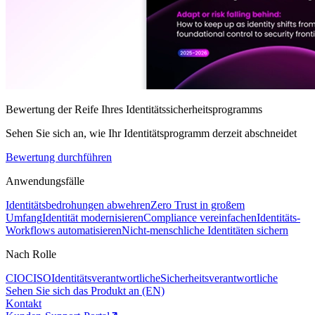
Bewertung der Reife Ihres Identitätssicherheitsprogramms
Sehen Sie sich an, wie Ihr Identitätsprogramm derzeit abschneidet
Bewertung durchführen
Anwendungsfälle
Identitätsbedrohungen abwehren
Zero Trust in großem
Umfang
Identität modernisieren
Compliance vereinfachen
Identitäts-
Workflows automatisieren
Nicht-menschliche Identitäten sichern
Nach Rolle
CIO
CISO
Identitätsverantwortliche
Sicherheitsverantwortliche
Sehen Sie sich das Produkt an (EN)
Kontakt