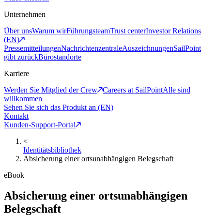
Unternehmen
Über uns
Warum wir
Führungsteam
Trust center
Investor Relations
(EN)
Pressemitteilungen
Nachrichtenzentrale
Auszeichnungen
SailPoint
gibt zurück
Bürostandorte
Karriere
Werden Sie Mitglied der Crew
Careers at SailPoint
Alle sind
willkommen
Sehen Sie sich das Produkt an (EN)
Kontakt
Kunden-Support-Portal
<
Identitätsbibliothek
Absicherung einer ortsunabhängigen Belegschaft
eBook
Absicherung einer ortsunabhängigen
Belegschaft