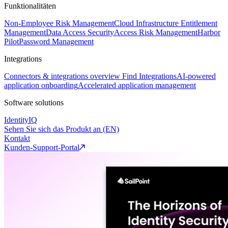
Funktionalitäten
Non-Employee Risk Management
Cloud Infrastructure Entitlement
Management
Data Access Security
Access Risk Management
Harbor
Pilot
Password Management
Integrations
Connectors & integrations overview
Find Integrations
AI-powered
application onboarding
Accelerated application management
Software solutions
IdentityIQ
Sehen Sie sich das Produkt an (EN)
Kontakt
Kunden-Support-Portal