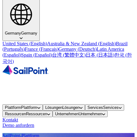
Germany
Germany
United States
(
English
)
Australia & New Zealand
(
English
)
Brazil
(
Português
)
France
(
Français
)
Germany
(
Deutsch
)
Latin America
(
Español
)
Spain
(
Español
)
台湾
(
繁體中文
)
日本
(
日本語
)
한국
(
한
국어
)
Plattform
Plattform
Lösungen
Lösungen
Services
Services
Ressourcen
Ressourcen
Unternehmen
Unternehmen
Kontakt
Demo anfordern
SailPoint-Plattform