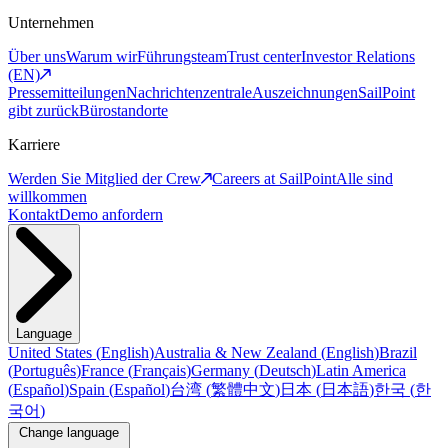
Unternehmen
Über uns
Warum wir
Führungsteam
Trust center
Investor Relations
(EN)
Pressemitteilungen
Nachrichtenzentrale
Auszeichnungen
SailPoint
gibt zurück
Bürostandorte
Karriere
Werden Sie Mitglied der Crew
Careers at SailPoint
Alle sind
willkommen
Kontakt
Demo anfordern
Language
United States
(
English
)
Australia & New Zealand
(
English
)
Brazil
(
Português
)
France
(
Français
)
Germany
(
Deutsch
)
Latin America
(
Español
)
Spain
(
Español
)
台湾
(
繁體中文
)
日本
(
日本語
)
한국
(
한
국어
)
Change language