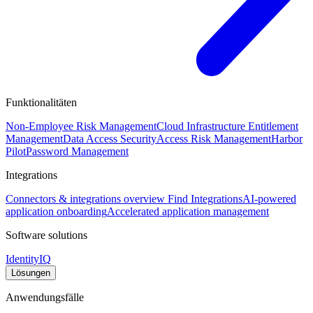
Funktionalitäten
Non-Employee Risk Management
Cloud Infrastructure Entitlement
Management
Data Access Security
Access Risk Management
Harbor
Pilot
Password Management
Integrations
Connectors & integrations overview
Find Integrations
AI-powered
application onboarding
Accelerated application management
Software solutions
IdentityIQ
Lösungen
Anwendungsfälle