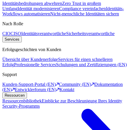
Identitätsbedrohungen abwehren
Zero Trust in großem
Umfang
Identität modernisieren
Compliance vereinfachen
Identitäts-
Workflows automatisieren
Nicht-menschliche Identitäten sichern
Nach Rolle
CIO
CISO
Identitätsverantwortliche
Sicherheitsverantwortliche
Services
Erfolgsgeschichten von Kunden
Übersicht über Kundenerfolge
Services für einen schnelleren
Erfolg
Professionelle Services
Schulungen und Zertifizierungen (EN)
Support
Kunden-Support-Portal (EN)
Community (EN)
Dokumentation
(EN)
Entwicklerforum (EN)
Kontakt
Ressourcen
Ressourcenbibliothek
Einblicke zur Beschleunigung Ihres Identity
Security-Programms