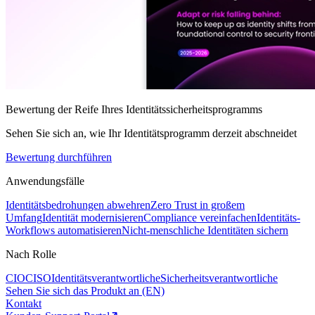
Bewertung der Reife Ihres Identitätssicherheitsprogramms
Sehen Sie sich an, wie Ihr Identitätsprogramm derzeit abschneidet
Bewertung durchführen
Anwendungsfälle
Identitätsbedrohungen abwehren
Zero Trust in großem
Umfang
Identität modernisieren
Compliance vereinfachen
Identitäts-
Workflows automatisieren
Nicht-menschliche Identitäten sichern
Nach Rolle
CIO
CISO
Identitätsverantwortliche
Sicherheitsverantwortliche
Sehen Sie sich das Produkt an (EN)
Kontakt