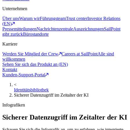
Unternehmen
Über uns
Warum wir
Führungsteam
Trust center
Investor Relations
(EN)
Pressemitteilungen
Nachrichtenzentrale
Auszeichnungen
SailPoint
gibt zurück
Bürostandorte
Karriere
Werden Sie Mitglied der Crew
Careers at SailPoint
Alle sind
willkommen
Sehen Sie sich das Produkt an (EN)
Kontakt
Kunden-Support-Portal
<
Identitätsbibliothek
Sicherer Datenzugriff im Zeitalter der KI
Infografiken
Sicherer Datenzugriff im Zeitalter der KI
Schauen Sie sich die Infografik an, um zu erfahren, wie integrierte