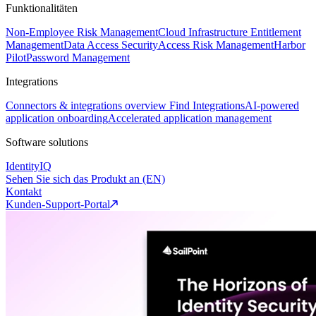
Funktionalitäten
Non-Employee Risk Management
Cloud Infrastructure Entitlement
Management
Data Access Security
Access Risk Management
Harbor
Pilot
Password Management
Integrations
Connectors & integrations overview
Find Integrations
AI-powered
application onboarding
Accelerated application management
Software solutions
IdentityIQ
Sehen Sie sich das Produkt an (EN)
Kontakt
Kunden-Support-Portal