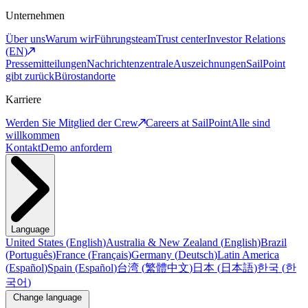
Unternehmen
Über uns
Warum wir
Führungsteam
Trust center
Investor Relations
(EN)
Pressemitteilungen
Nachrichtenzentrale
Auszeichnungen
SailPoint
gibt zurück
Bürostandorte
Karriere
Werden Sie Mitglied der Crew
Careers at SailPoint
Alle sind
willkommen
Kontakt
Demo anfordern
Language
United States
(
English
)
Australia & New Zealand
(
English
)
Brazil
(
Português
)
France
(
Français
)
Germany
(
Deutsch
)
Latin America
(
Español
)
Spain
(
Español
)
台湾
(
繁體中文
)
日本
(
日本語
)
한국
(
한
국어
)
Change language