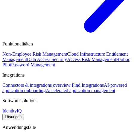
Funktionalitäten
Non-Employee Risk Management
Cloud Infrastructure Entitlement
Management
Data Access Security
Access Risk Management
Harbor
Pilot
Password Management
Integrations
Connectors & integrations overview
Find Integrations
AI-powered
application onboarding
Accelerated application management
Software solutions
IdentityIQ
Lösungen
Anwendungsfälle