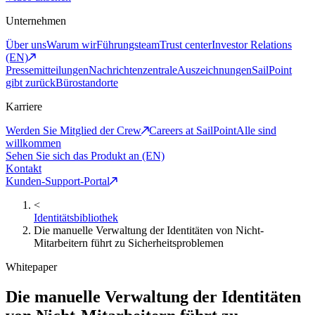
Unternehmen
Über uns
Warum wir
Führungsteam
Trust center
Investor Relations
(EN)
Pressemitteilungen
Nachrichtenzentrale
Auszeichnungen
SailPoint
gibt zurück
Bürostandorte
Karriere
Werden Sie Mitglied der Crew
Careers at SailPoint
Alle sind
willkommen
Sehen Sie sich das Produkt an (EN)
Kontakt
Kunden-Support-Portal
<
Identitätsbibliothek
Die manuelle Verwaltung der Identitäten von Nicht-
Mitarbeitern führt zu Sicherheitsproblemen
Whitepaper
Die manuelle Verwaltung der Identitäten