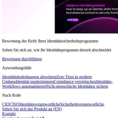
Bewertung der Reife Ihres Identitätssicherheitsprogramms
Sehen Sie sich an, wie Ihr Identitätsprogramm derzeit abschneidet
Bewertung durchführen
Anwendungsfälle
Identitätsbedrohungen abwehren
Zero Trust in großem
Umfang
Identität modernisieren
Compliance vereinfachen
Identitäts-
Workflows automatisieren
Nicht-menschliche Identitäten sichern
Nach Rolle
CIO
CISO
Identitätsverantwortliche
Sicherheitsverantwortliche
Sehen Sie sich das Produkt an (EN)
Kontakt