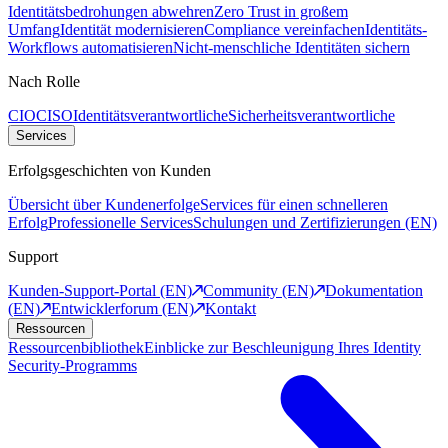
Identitätsbedrohungen abwehren
Zero Trust in großem
Umfang
Identität modernisieren
Compliance vereinfachen
Identitäts-
Workflows automatisieren
Nicht-menschliche Identitäten sichern
Nach Rolle
CIO
CISO
Identitätsverantwortliche
Sicherheitsverantwortliche
Services
Erfolgsgeschichten von Kunden
Übersicht über Kundenerfolge
Services für einen schnelleren
Erfolg
Professionelle Services
Schulungen und Zertifizierungen (EN)
Support
Kunden-Support-Portal (EN)
Community (EN)
Dokumentation
(EN)
Entwicklerforum (EN)
Kontakt
Ressourcen
Ressourcenbibliothek
Einblicke zur Beschleunigung Ihres Identity
Security-Programms