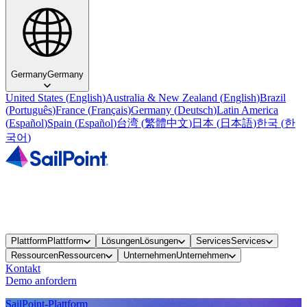
Germany
Germany
United States
(
English
)
Australia & New Zealand
(
English
)
Brazil
(
Português
)
France
(
Français
)
Germany
(
Deutsch
)
Latin America
(
Español
)
Spain
(
Español
)
台湾
(
繁體中文
)
日本
(
日本語
)
한국
(
한
국어
)
Plattform
Plattform
Lösungen
Lösungen
Services
Services
Ressourcen
Ressourcen
Unternehmen
Unternehmen
Kontakt
Demo anfordern
SailPoint-Plattform