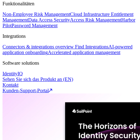
Funktionalitäten
Non-Employee Risk Management
Cloud Infrastructure Entitlement
Management
Data Access Security
Access Risk Management
Harbor
Pilot
Password Management
Integrations
Connectors & integrations overview
Find Integrations
AI-powered
application onboarding
Accelerated application management
Software solutions
IdentityIQ
Sehen Sie sich das Produkt an (EN)
Kontakt
Kunden-Support-Portal